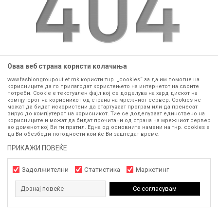
Оваа веб страна користи колачиња
www.fashiongroupoutlet.mk користи тнр. „cookies“ за да им помогне на
website:
https://www.fashiongroupoutlet.mk
корисниците да го прилагодат користењето на интернетот на своите
потреби. Cookie е текстуален фајл кој се доделува на хард дискот на
компјутерот на корисникот од страна на мрежниот сервер. Cookies не
GO TO HOME
можат да бидат искористени да стартуваат програм или да пренесат
вирус до компјутерот на корисникот. Тие се доделуваат единствено на
корисниците и можат да бидат прочитани од страна на мрежниот сервер
во доменот кој Ви ги пратил. Една од основните намени на тнр. сookies е
да Ви обезбеди погодности кои ќе Ви заштедат време.
ПРИКАЖИ ПОВЕЌЕ
Задолжителни
Статистика
Маркетинг
Дознај повеќе
Се согласувам