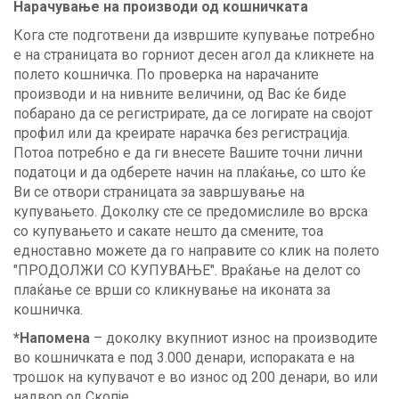
Нарачување на производи од кошничката
Кога сте подготвени да извршите купување потребно
е на страницата во горниот десен агол да кликнете на
полето кошничка. По проверка на нарачаните
производи и на нивните величини, од Вас ќе биде
побарано да се регистрирате, да се логирате на својот
профил или да креирате нарачка без регистрација.
Потоа потребно е да ги внесете Вашите точни лични
податоци и да одберете начин на плаќање, со што ќе
Ви се отвори страницата за завршување на
купувањето. Доколку сте се предомислиле во врска
со купувањето и сакате нешто да смените, тоа
едноставно можете да го направите со клик на полето
"ПРОДОЛЖИ СО КУПУВАЊЕ". Враќање на делот со
плаќање се врши со кликнување на иконата за
кошничка.
*
Напомена
– доколку вкупниот износ на производите
во кошничката е под 3.000 денари, испораката е на
трошок на купувачот е во износ од 200 денари, во или
надвор од Скопје.