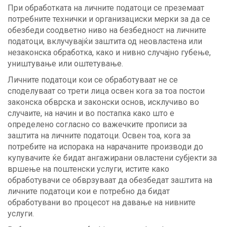
При обработката на личните податоци се преземаат
потребните технички и организациски мерки за да се
обезбеди соодветно ниво на безбедност на личните
податоци, вклучувајќи заштита од неовластена или
незаконска обработка, како и нивно случајно губење,
уништување или оштетување.
Личните податоци кои се обработуваат не се
споделуваат со трети лица освен кога за тоа постои
законска обврска и законски основ, исклучиво во
случаите, на начин и во постапка како што е
определено согласно со важечките прописи за
заштита на личните податоци. Освен тоа, кога за
потребите на испорака на нарачаните производи до
купувачите ќе бидат ангажирани овластени субјекти за
вршење на поштенски услуги, истите како
обработувачи се обврзуваат да обезбедат заштита на
личните податоци кои е потребно да бидат
обработувани во процесот на давање на нивните
услуги.