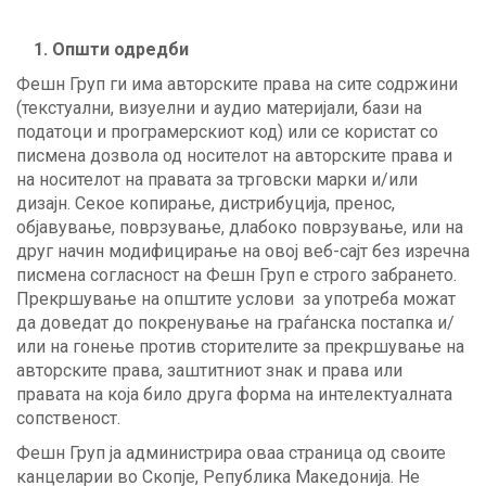
1. Општи одредби
Фешн Груп ги има авторските права на сите содржини
(текстуални, визуелни и аудио материјали, бази на
податоци и програмерскиот код) или се користат со
писмена дозвола од носителот на авторските права и
на носителот на правата за трговски марки и/или
дизајн. Секое копирање, дистрибуција, пренос,
објавување, поврзување, длабоко поврзување, или на
друг начин модифицирање на овој веб-сајт без изречна
писмена согласност на Фешн Груп е строго забрането.
Прекршување на општите услови за употреба можат
да доведат до покренување на граѓанска постапка и/
или на гонење против сторителите за прекршување на
авторските права, заштитниот знак и права или
правата на која било друга форма на интелектуалната
сопственост.
Фешн Груп ја администрира оваа страница од своите
канцеларии во Скопје, Република Македонија. Не