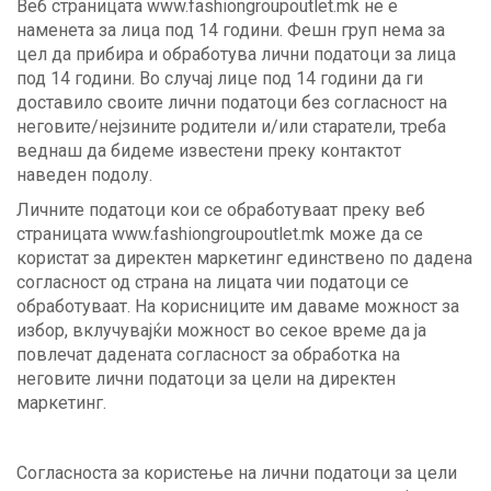
Веб страницата www.fashiongroupoutlet.mk не е
наменета за лица под 14 години. Фешн груп нема за
цел да прибира и обработува лични податоци за лица
под 14 години. Во случај лице под 14 години да ги
доставило своите лични податоци без согласност на
неговите/нејзините родители и/или старатели, треба
веднаш да бидеме известени преку контактот
наведен подолу.
Личните податоци кои се обработуваат преку веб
страницата
www.fashiongroupoutlet.mk
може да се
користат за директен маркетинг единствено по дадена
согласност од страна на лицата чии податоци се
обработуваат. На корисниците им даваме можност за
избор, вклучувајќи можност во секое време да ја
повлечат дадената согласност за обработка на
неговите лични податоци за цели на директен
маркетинг.
Согласноста за користење на лични податоци за цели