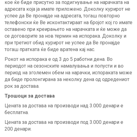
кое ќе биде присутно за подигнување на нарачката на
адресата која ја имате приложено. Доколку курирот не
успее да Ве пронајде на адресата, тогаш повторно
телефонски ќе Ве исконтактираат на бројот кој го имате
оставено при креирањето на нарачката и ќе може да
се договорите за нов термин на испорака. Доколку и
при третиот обид курирот не успее да Ве пронајде
тогаш пратката ќе биде вратена кај нас.
Рокот на испорака е од 3 до 5 работни дена. Во
периодот на сезонските намалувања и попусти и во
период на зголемен обем на нарачки, испораката може
да биде пролонгирана за неколку дена од одредениот
рок за достава.
Трошоци за достава
Цената за достава на производи над 3.000 денари е
бесплатна.
Цената за достава на производи под 3.000 денари е
200 денари.