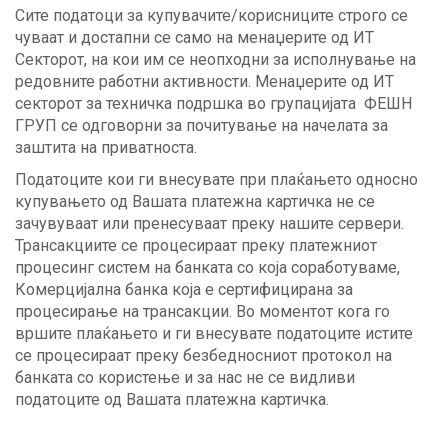
Сите податоци за купувачите/корисниците строго се
чуваат и достапни се само на менаџерите од ИТ
Секторот, на кои им се неопходни за исполнување на
редовните работни активности. Менаџерите од ИТ
секторот за техничка подршка во групацијата ФЕШН
ГРУП се одговорни за почитување на начелата за
заштита на приватноста.
Податоците кои ги внесувате при плаќањето односно
купувањето од Вашата платежна картичка не се
зачувуваат или пренесуваат преку нашите сервери.
Трансакциите се процесираат преку платежниот
процесинг систем на банката со која соработуваме,
Комерцијална банка која е сертифицирана за
процесирање на трансакции. Во моментот кога го
вршите плаќањето и ги внесувате податоците истите
се процесираат преку безбедносниот протокол на
банката со користење и за нас не се видливи
податоците од Вашата платежна картичка.