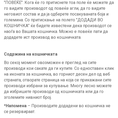
"ПОВЕЌЕ". Кога ќе го притиснете тоа поле ќе можете да
го видите производот од повеќе агли, да го видите
неговиот состав и да ја одберете посакуваната боја и
големина. Со притискање на полето "ДОДАДИ ВО
КОШНИЧКА" ќе бидете известени дека производот се
наоѓа во Вашата кошничка. Можно е повеќе пати да
додадете ист производ во кошничката.
Содржина на кошничката
Во секој момент овозможен е преглед на сите
производи кои сакате да ги купите. Со едноставен клик
на иконата за кошничка, во горниот десен дел од веб
страната, отворате страница на која се прикажани сите
производи избрани за купување. Многу лесно можете
да избришете производи од кошничката или да го
зголемите нивниот број.
*Напомена
– Производите додадени во кошничка не
се резервираат.