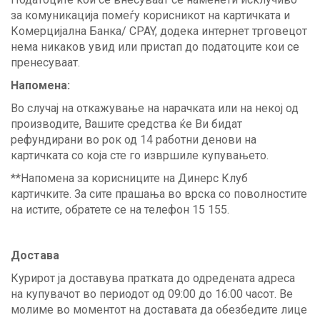
за комуникација помеѓу корисникот на картичката и
Комерцијална Банка/ CPAY, додека интернет трговецот
нема никаков увид или пристап до податоците кои се
пренесуваат.
Напомена:
Во случај на откажување на нарачката или на некој од
производите, Вашите средства ќе Ви бидат
рефундирани во рок од 14 работни денови на
картичката со која сте го извршиле купувањето.
**Напомена за корисниците на Динерс Клуб
картичките. За сите прашања во врска со поволностите
на истите, обратете се на телефон 15 155.
Достава
Курирот ја доставува пратката до одредената адреса
на купувачот во периодот од 09:00 до 16:00 часот. Ве
молиме во моментот на доставата да обезбедите лице