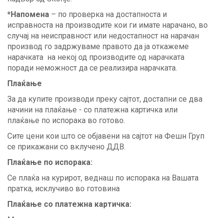
*
Напомена
– по проверка на достапноста и
исправноста на производите кои ги имате нарачано, во
случај на неисправност или недостапност на нарачан
производ го задржуваме правото да ја откажеме
нарачката на некој од производите од нарачката
поради неможност да се реализира нарачката.
Плаќање
За да купите производи преку сајтот, достапни се два
начини на плаќање - со платежна картичка или
плаќање по испорака во готово.
Сите цени кои што се објавени на сајтот на Фешн Груп
се прикажани со вклучено ДДВ.
Плаќање по испорака:
Се плаќа на курирот, веднаш по испорака на Вашата
пратка, исклучиво во готовина
Плаќање со платежна картичка: