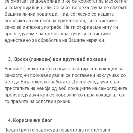
се сметаат за доверливи и ќе се користат за маркетинг
и комерцијални цели. Секако, во оваа група не спаѓаат
Вашите лични податоци. Нив, согласно со нашата
политика за заштита на приватноста, ги користиме
само за интерна употреба. Не ги откриваме ниту ги
проследуваме на трети лица, туку ги користиме
единствено за обработка на Вашите нарачки.
3. Врски (линкови) кон други веб локации
Врските (линковите) на оваа локација кон локации на
самостојни произведувачи се поставени исклучиво со
цел да Ви ја олеснат работата. Доколку одлучите да
пристапите на некоја од веб локациите на самостојните
произведувачи кои се поврзани со оваа локација, тоа
го правите на сопствен ризик.
4. Кориснички блог
Фешн Груп го задржува правото да ги отстрани