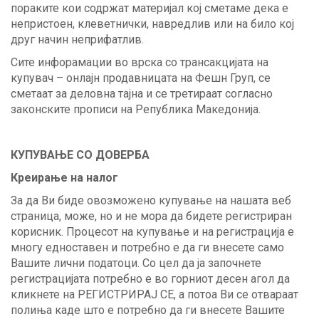
пораките кои содржат материјал кој сметаме дека е
непристоен, клеветнички, навредлив или на било кој
друг начин неприфатлив.
Сите инфорамации во врска со трансакцијата на
купувач – онлајн продавницата на Фешн Груп, се
сметаат за деловна тајна и се третираат согласно
законските прописи на Република Македонија.
КУПУВАЊЕ СО ДОВЕРБА
Креирање на налог
За да Ви биде овозможено купување на нашата веб
страница, може, но и не мора да бидете регистриран
корисник. Процесот на купување и на регистрација е
многу едноставен и потребно е да ги внесете само
Вашите лични податоци. Со цел да ја започнете
регистрацијата потребно е во горниот десен агол да
кликнете на РЕГИСТРИРАЈ СЕ, а потоа Ви се отвараат
полиња каде што е потребно да ги внесете Вашите