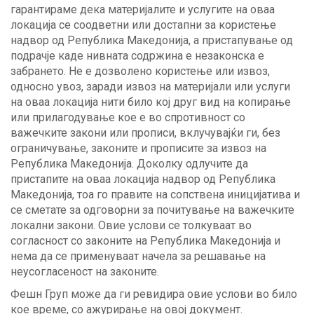
гарантираме дека материјалите и услугите на оваа
локација се соодветни или достапни за користење
надвор од Република Македонија, а пристапување од
подрачје каде нивната содржина е незаконска е
забрането. Не е дозволено користење или извоз,
односно увоз, заради извоз на материјали или услуги
на оваа локација нити било кој друг вид на копирање
или прилагодување кое е во спротивност со
важечките закони или прописи, вклучувајќи ги, без
ограничување, законите и прописите за извоз на
Република Македонија. Доколку одлучите да
пристапите на оваа локација надвор од Република
Македонија, тоа го правите на сопствена иницијатива и
се сметате за одговорни за почитување на важечките
локални закони. Овие услови се толкуваат во
согласност со законите на Република Македонија и
нема да се применуваат начела за решавање на
неусогласеност на законите.
Фешн Груп може да ги ревидира овие услови во било
кое време, со ажурирање на овој документ.