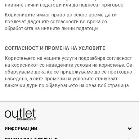
нивните лични податоци или да поднесат приговор.
Корисниците имаат право во секое време да ги
повлечат дадените согласности во врска со
обработката на нивните лични податоци.
СОГЛАСНОСТ И ПРОМЕНА НА УСЛОВИТЕ
Користењето на нашите услуги подразбира согласност
на корисникот со наведените услови на користење. Се
обврзуваме дека ќе се придржуваме до сè претходно
наведено, а сите промени на условите стануваат
важечки дури по објавувањето на оваа веб страница.
070275363
ул. Никола Кљусев бр.6, кат 7
1000 Скопје, Македонија
ИНФОРМАЦИИ
ДБ: МК4030006611193
За нас