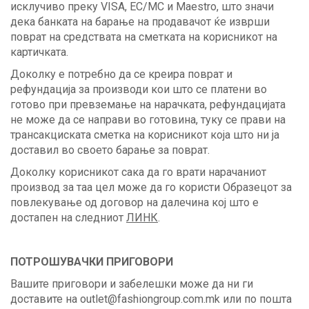
исклучиво преку VISA, EC/MC и Maestro, што значи
дека банката на барање на продавачот ќе изврши
поврат на средствата на сметката на корисникот на
картичката.
Доколку е потребно да се креира поврат и
рефундација за производи кои што се платени во
готово при превземање на нарачката, рефундацијата
не може да се направи во готовина, туку се прави на
трансакциската сметка на корисникот која што ни ја
доставил во своето барање за поврат.
Доколку корисникот сака да го врати нарачаниот
производ за таа цел може да го користи Образецот за
повлекување од договор на далечина кој што е
достапен на следниот
ЛИНК
.
ПОТРОШУВАЧКИ ПРИГОВОРИ
Вашите приговори и забелешки може да ни ги
доставите на outlet@fashiongroup.com.mk или по пошта