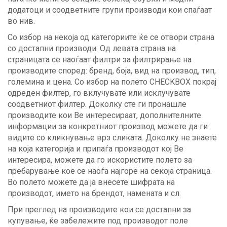
додатоци и соодветните групи производи кои спаѓаат
во нив.
Со избор на некоја од категориите ќе се отвори страна
со достапни производи. Од левата страна на
страницата се наоѓаат филтри за филтрирање на
производите според: бренд, боја, вид на производ, тип,
големина и цена. Со избор на полето CHECKBOX покрај
одреден филтер, го вклучувате или исклучувате
соодветниот филтер. Доколку сте ги пронашле
производите кои Ве интересираат, дополнителните
информации за конкретниот производ можете да ги
видите со кликнување врз сликата. Доколку не знаете
на која категорија и припаѓа производот кој Ве
интересира, можете да го искористите полето за
пребарување кое се наоѓа најгоре на секоја страница.
Во полето можете да ја внесете шифрата на
производот, името на брендот, намената и сл.
При преглед на производите кои се достапни за
купување, ќе забележите под производот поле