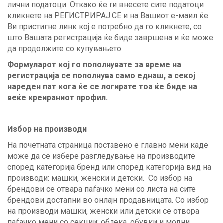
лични податоци. Откако ќе ги внесете сите податоци
кликнете на РЕГИСТРИРАЈ СЕ и на Вашиот е-маил ќе
Ви пристигне линк кој е потребно да го кликнете, со
што Вашата регистрација ќе биде завршена и ќе може
да продолжите со купувањето.
Формуларот кој го пополнувате за време на
регистрација се пополнува само еднаш, а секој
нареден пат кога ќе се логирате тоа ќе биде на
веќе креираниот профил.
Избор на производи
На почетната страница поставено е главно мени каде
може да се избере разгледување на производите
според категорија бренд или според категорија вид на
производи: машки, женски и детски. Со избор на
брендови се отвара паѓачко мени со листа на сите
брендови достапни во онлајн продавницата. Со избор
на производи машки, женски или детски се отвора
паѓачко мени со секции: облека, обувки и модни