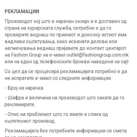
РЕКЛАМАЦИИ
Производот кој што е нарачан онлајн и е доставен од
страна на курирската служба, потребно е да го
проверите веднаш по приемот и доколку истиот има
видливи оштетувања, како искинати делови или
нагмечувања веднаш пријавете до контакт центарот
на Fashion Group на е-маил
outlet@fashiongroup.com.mk
или на еден од телефонските броеви наведени на сајт.
Со цел да се процесира рекламацијата потребно е да
ни испратите е-маил со следните информации:
- Број на нарачка.
- Шифра и величина на производот што сакате да го
рекламирате.
- Опис на проблемот што го имате и слика од
оштетениот производ.
Рекламацијата без потребните информации се смета