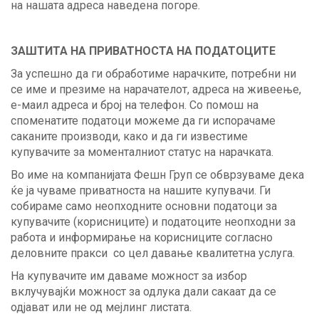
на нашата адреса наведена погоре.
ЗАШТИТА НА ПРИВАТНОСТА НА ПОДАТОЦИТЕ
За успешно да ги обработиме нарачките, потребни ни
се име и презиме на нарачателот, адреса на живеење,
е-маил адреса и број на телефон. Со помош на
споменатите податоци можеме да ги испорачаме
саканите производи, како и да ги известиме
купувачите за моменталниот статус на нарачката.
Во име на компанијата Фешн Груп се обврзуваме дека
ќе ја чуваме приватноста на нашите купувачи. Ги
собираме само неопходните основни податоци за
купувачите (корисниците) и податоците неопходни за
работа и информирање на корисниците согласно
деловните пракси со цел давање квалитетна услуга.
На купувачите им даваме можност за избор
вклучувајќи можност за одлука дали сакаат да се
одјават или не од мejлинг листата.