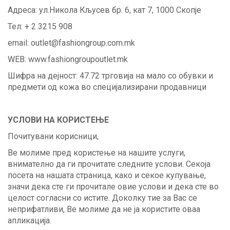
Адреса: ул.Никола Кљусев бр. 6, кат 7, 1000 Скопје
Тел: + 2 3215 908
email: outlet@fashiongroup.com.mk
WEB: www.fashiongroupoutlet.mk
Шифра на дејност: 47.72 трговија на мало со обувки и
предмети од кожа во специјализирани продавници
УСЛОВИ НА КОРИСТЕЊЕ
Почитувани корисници,
Ве молиме пред користење на нашите услуги,
внимателно да ги прочитате следните услови. Секоја
посета на нашата страница, како и секое купување,
значи дека сте ги прочитале овие услови и дека сте во
целост согласни со истите. Доколку тие за Вас се
неприфатливи, Ве молиме да не ја користите оваа
апликација.