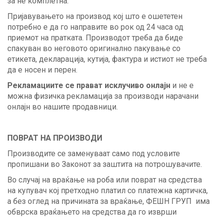
за не комплетна.
Пријавувањето на производ кој што е ошететен
потребно е да го направите во рок од 24 часа од
приемот на пратката. Производот треба да биде
спакуван во неговото оригинално пакување со
етикета, декларација, кутија, фактура и истиот не треба
да е носен и перен.
Рекламациите се прават исклучиво онлајн
и не е
можна физичка рекламација за производи нарачани
онлајн во нашите продавници.
ПОВРАТ НА ПРОИЗВОДИ
Производите се заменуваат само под условите
пропишани во Законот за заштита на потрошувачите.
Во случај на враќање на роба или поврат на средства
на купувач кој претходно платил со платежна картичка,
а без оглед на причината за враќање, ФЕШН ГРУП има
обврска враќањето на средства да го изврши