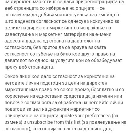
на директен маркетинг се дава при регистрацијата на
веб страницата со избирање на опцијата – се
согласувам да добивам известувања на е-меил, со
што дадената согласност се однесува исклучиво за
целите на директен маркетинг со испраќање на
известувања и маркетинг материјали на е-меил
адресата дадена од страна на давателот на
согласноста, без притоа да се врзува ваквата
согласност со губење на било кое друго право на
давателот во однос на услугите кои се обезбедуваат
преку веб страницата.
Секое лице кое дало согласност за користење на
неговите лични податоци за цели на директен
маркетинг има право во секое време, бесплатно и со
користење на едноставни средства да ја измени или
повлече согласноста за обработка на неговите лични
податоци за цел на директен маркетинг со
кликнување на опцијата update your preferences (за
измена) и unsubscribe from this list (за повлекување на
согласност), која опција се наоѓа на долниот дел,