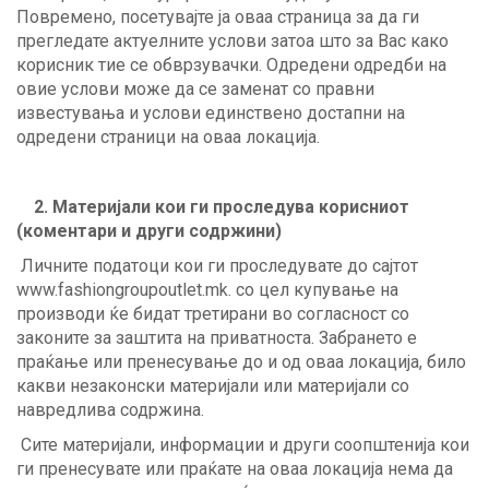
Повремено, посетувајте ја оваа страница за да ги
прегледате актуелните услови затоа што за Вас како
корисник тие се обврзувачки. Одредени одредби на
овие услови може да се заменат со правни
известувања и услови единствено достапни на
одредени страници на оваа локација.
2. Материјали кои ги проследува корисниот
(коментари и други содржини)
Личните податоци кои ги проследувате до сајтот
www.fashiongroupoutlet.mk. со цел купување на
производи ќе бидат третирани во согласност со
законите за заштита на приватноста. Забрането е
праќање или пренесување до и од оваа локација, било
какви незаконски материјали или материјали со
навредлива содржина.
Сите материјали, информации и други соопштенија кои
ги пренесувате или праќате на оваа локација нема да