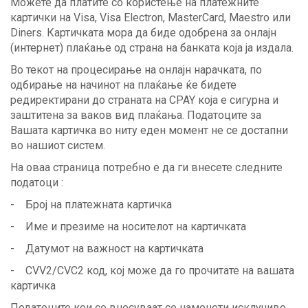
Можете да платите со користење на платежните
картички на Visa, Visa Electron, MasterCard, Maestro или
Diners. Картичката мора да биде одобрена за онлајн
(интернет) плаќање од страна на банката која ја издала.
Во текот на процесирање на онлајн нарачката, по
одбирање на начинот на плаќање ќе бидeте
редиректирани до страната на CPAY која е сигурна и
заштитена за ваков вид плаќања. Податоците за
Вашата картичка во ниту еден момент не се достапни
во нашиот систем.
На оваа страница потребно е да ги внесете следните
податоци :
- Број на платежната картичка
- Име и презиме на носителот на картичката
- Датумот на важност на картичката
- CVV2/CVC2 код, кој може да го прочитате на вашата
картичка
Податоците кои се внесуваат се наменети исклучиво