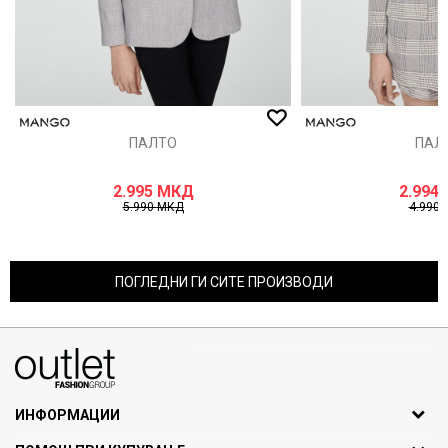
ПАЛТО
ПАЛ
2.995
МКД
2.994
5.990
МКД
4.990
ПОГЛЕДНИ ГИ СИТЕ ПРОИЗВОДИ
070275363
ул. Никола Кљусев бр.6, кат 7
1000 Скопје, Македонија
ИНФОРМАЦИИ
ДБ: МК4030006611193
За нас