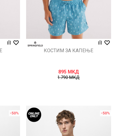
Е
КОСТИМ ЗА КАПЕЊЕ
895
МКД
1.790
МКД
-50
%
-50
%