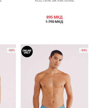
Е
КОСТИМ ЗА КАПЕЊЕ
895
МКД
1.790
МКД
-50
%
-50
%
Uporedi