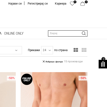
0
0
Најави се
Регистрирај се
Кариера
А
ONLINE ONLY
Барај
Прикажи
по страна
0
15
производи
Избриши филтри
-50
%
-50
%