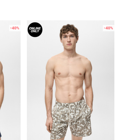
-40
%
-40
%
Uporedi