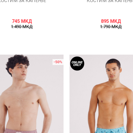
КОСТИМ ЗА КАПЕЊЕ
КОСТИМ ЗА КАПЕЊ
745
МКД
895
МКД
1.490
МКД
1.790
МКД
-50
%
Uporedi
Uporedi