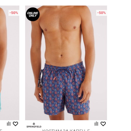
-50
%
-50
%
Uporedi