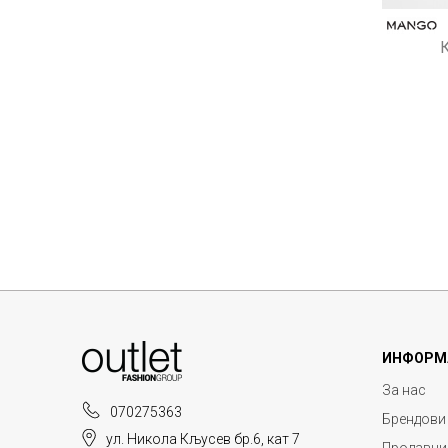
ИНФОРМ
За нас
070275363
Брендови
ул. Никола Кљусев бр.6, кат 7
Продавни