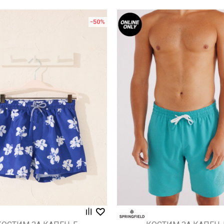
-50
%
Uporedi
Uporedi