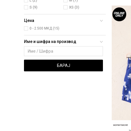
L
(2)
M
(7)
S
(9)
XS
(3)
Цена
0 - 2.500 МКД (15)
Име и шифра на производ
БАРАЈ