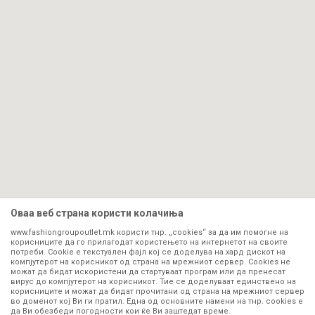
Оваа веб страна користи колачиња
www.fashiongroupoutlet.mk користи тнр. „cookies“ за да им помогне на
корисниците да го прилагодат користењето на интернетот на своите
потреби. Cookie е текстуален фајл кој се доделува на хард дискот на
компјутерот на корисникот од страна на мрежниот сервер. Cookies не
можат да бидат искористени да стартуваат програм или да пренесат
вирус до компјутерот на корисникот. Тие се доделуваат единствено на
корисниците и можат да бидат прочитани од страна на мрежниот сервер
во доменот кој Ви ги пратил. Една од основните намени на тнр. сookies е
да Ви обезбеди погодности кои ќе Ви заштедат време.