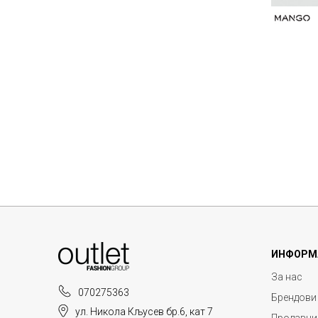
ИНФОРМ
За нас
070275363
Брендови
ул. Никола Кљусев бр.6, кат 7
Продавни