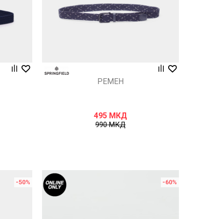
РЕМЕН
495
МКД
990
МКД
-50
%
-60
%