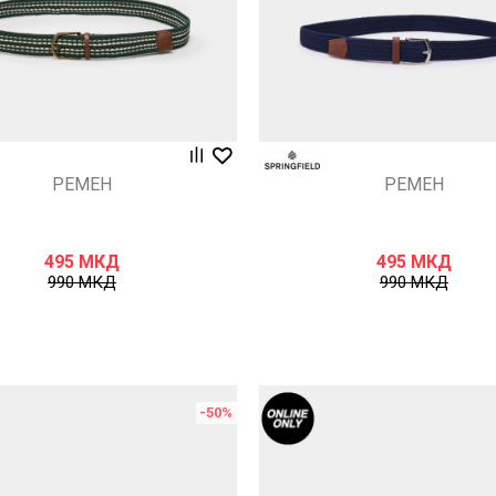
РЕМЕН
РЕМЕН
495
МКД
495
МКД
990
МКД
990
МКД
-50
%