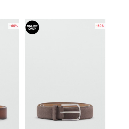
-60
%
-60
%
Uporedi