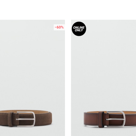
-60
%
Uporedi
Uporedi