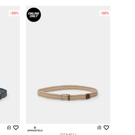
-50
%
-50
%
Uporedi