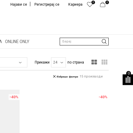
0
0
Најави се
Регистрирај се
Кариера
А
ONLINE ONLY
Барај
Прикажи
по страна
0
15
производи
Избриши филтри
-40
%
-40
%