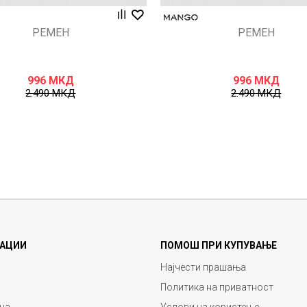
РЕМЕН
РЕМЕН
996
МКД
996
МКД
2.490
МКД
2.490
МКД
АЦИИ
ПОМОШ ПРИ КУПУВАЊЕ
Најчести прашања
Политика на приватност
ца
Услови на користење