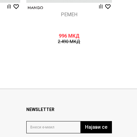
РЕМЕН
996
МКД
2.490
МКД
NEWSLETTER
Најави се