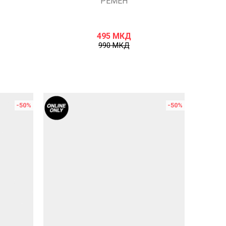
РЕМЕН
495
МКД
990
МКД
-50
%
-50
%
Uporedi