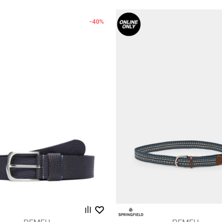
-40
%
Uporedi
Uporedi