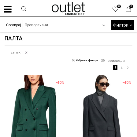
0
0
Филтри
Сортирај
ПАЛТА
zenski
Избриши филтри
39
производи
1
2
-40
%
-40
%