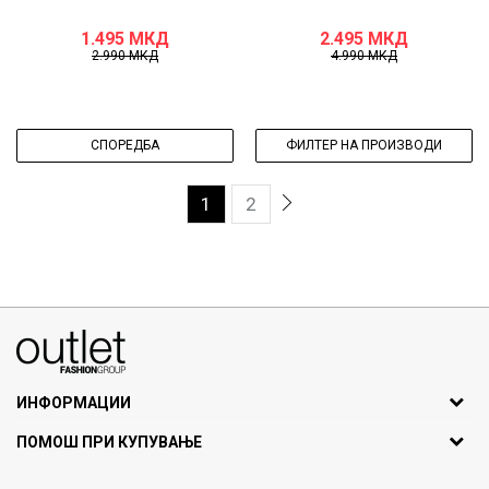
1.495
МКД
2.495
МКД
2.990
МКД
4.990
МКД
СПОРЕДБА
ФИЛТЕР НА ПРОИЗВОДИ
1
2
070275363
ул. Никола Кљусев бр.6, кат 7
1000 Скопје, Македонија
ИНФОРМАЦИИ
ДБ: МК4030006611193
За нас
ПОМОШ ПРИ КУПУВАЊЕ
outlet@fashiongroup.com.mk
Брендови
Најчести прашања