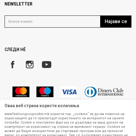
Продавница
NEWSLETTER
Политика на приватност
Контакт
Услови на користење
Кариера
Најави се
Како да купите
Ценовник
Право на повлекување/враќање на производ
Рекламации
Замена и рефундација на производи
СЛЕДИ НÉ
Услови за испорака
Плаќање
Оваа веб страна користи колачиња
www.fashiongroupoutlet.mk користи тнр. „cookies“ за да им помогне на
корисниците да го прилагодат користењето на интернетот на своите
Сите информации околу производите кои се изложени на нашата
потреби. Cookie е текстуален фајл кој се доделува на хард дискот на
онлајн продавница се стремиме да бидат конкретни, точни и прецизни,
компјутерот на корисникот од страна на мрежниот сервер. Cookies не
можат да бидат искористени да стартуваат програм или да пренесат
меѓутоа не можеме да гарантираме дека се без ниту една грешка или
вирус до компјутерот на корисникот. Тие се доделуваат единствено на