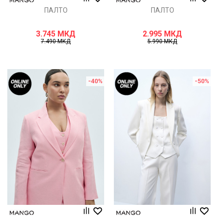
ПАЛТО
ПАЛТО
3.745
МКД
2.995
МКД
7.490
МКД
5.990
МКД
-40
%
-50
%