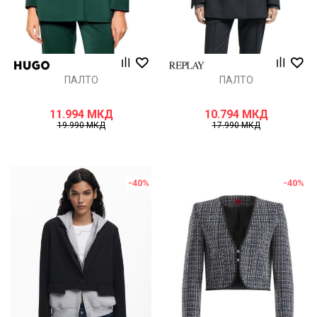
ПАЛТО
ПАЛТО
11.994
МКД
10.794
МКД
19.990
МКД
17.990
МКД
-40
%
-40
%