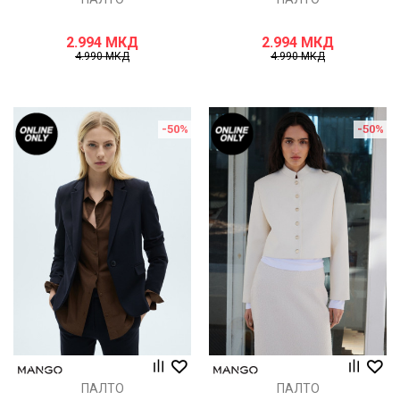
2.994
МКД
2.994
МКД
4.990
МКД
4.990
МКД
-50
%
-50
%
ПАЛТО
ПАЛТО