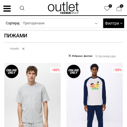
0
0
Филтри
Сортирај
ПИЖАМИ
maski
Избриши филтри
5
производи
-40
%
-50
%