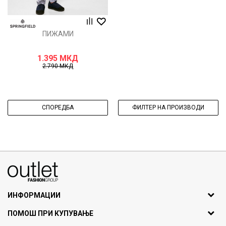
ПИЖАМИ
1.395
МКД
2.790
МКД
СПОРЕДБА
ФИЛТЕР НА ПРОИЗВОДИ
070275363
ул. Никола Кљусев бр.6, кат 7
1000 Скопје, Македонија
ИНФОРМАЦИИ
ДБ: МК4030006611193
За нас
ПОМОШ ПРИ КУПУВАЊЕ
outlet@fashiongroup.com.mk
Брендови