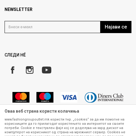
Најчести прашања
Продавница
NEWSLETTER
Политика на приватност
Контакт
Услови на користење
Кариера
Најави се
Како да купите
Ценовник
Право на повлекување/враќање на производ
Рекламации
Замена и рефундација на производи
СЛЕДИ НÉ
Услови за испорака
Плаќање
Оваа веб страна користи колачиња
www.fashiongroupoutlet.mk користи тнр. „cookies“ за да им помогне на
корисниците да го прилагодат користењето на интернетот на своите
Сите информации околу производите кои се изложени на нашата
потреби. Cookie е текстуален фајл кој се доделува на хард дискот на
онлајн продавница се стремиме да бидат конкретни, точни и прецизни,
компјутерот на корисникот од страна на мрежниот сервер. Cookies не