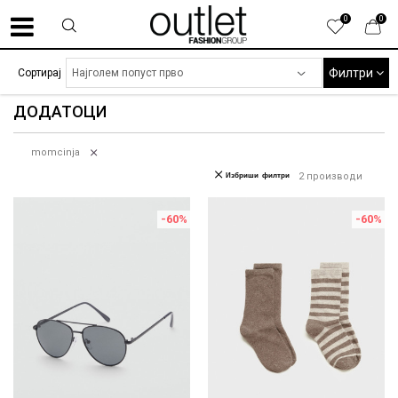
0
0
Филтри
Сортирај
ДОДАТОЦИ
momcinja
Избриши филтри
2
производи
-60
%
-60
%