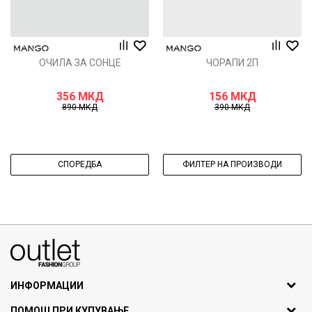
ОЧИЛА ЗА СОНЦЕ
ЧОРАПИ 2П
356
МКД
156
МКД
890
МКД
390
МКД
СПОРЕДБА
ФИЛТЕР НА ПРОИЗВОДИ
070275363
ул. Никола Кљусев бр.6, кат 7
1000 Скопје, Македонија
ИНФОРМАЦИИ
ДБ: МК4030006611193
За нас
ПОМОШ ПРИ КУПУВАЊЕ