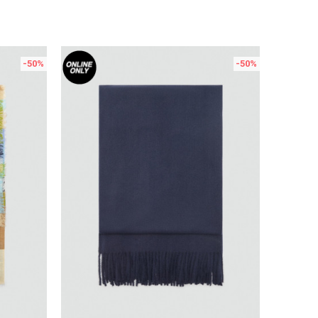
-50
%
-50
%
Uporedi