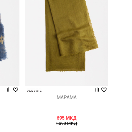
Uporedi
МАРАМА
695
МКД
1.390
МКД