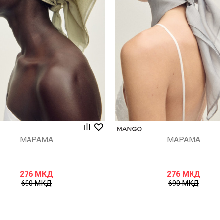
Uporedi
Uporedi
МАРАМА
МАРАМА
276
МКД
276
МКД
690
МКД
690
МКД