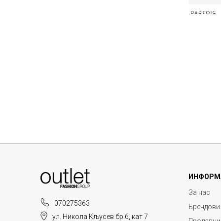
ИНФОРМ
За нас
070275363
Брендови
ул. Никола Кљусев бр.6, кат 7
Продавни