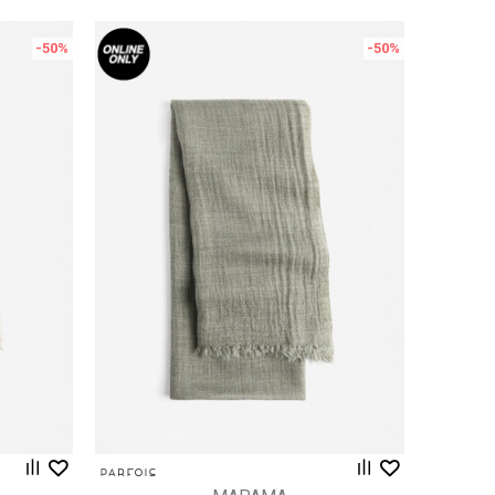
-50
%
-50
%
Uporedi