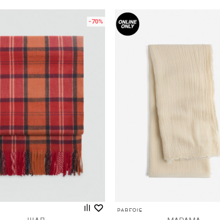
-70
%
Uporedi
Uporedi