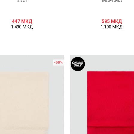
ШАЛ
МАРАМА
447
МКД
595
МКД
1.490
МКД
1.190
МКД
-50
%
Uporedi
Uporedi