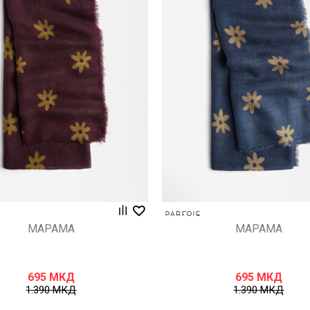
Uporedi
Uporedi
МАРАМА
МАРАМА
695
МКД
695
МКД
1.390
МКД
1.390
МКД