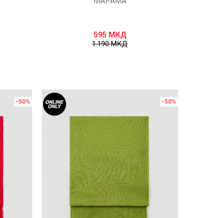
МАРАМА
595
МКД
1.190
МКД
-50
%
-50
%
Uporedi