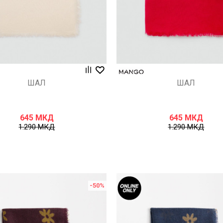
ШАЛ
ШАЛ
645
МКД
645
МКД
1.290
МКД
1.290
МКД
-50
%