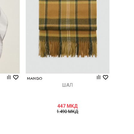
Uporedi
ШАЛ
447
МКД
1.490
МКД