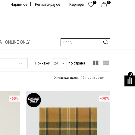
0
0
Најави се
Регистрирај се
Кариера
А
ONLINE ONLY
Барај
Прикажи
по страна
0
15
производи
Избриши филтри
-60
%
-70
%