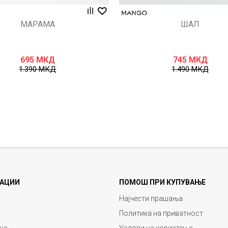
МАРАМА
ШАЛ
695
МКД
745
МКД
1.390
МКД
1.490
МКД
АЦИИ
ПОМОШ ПРИ КУПУВАЊЕ
Најчести прашања
Политика на приватност
ца
Услови на користење