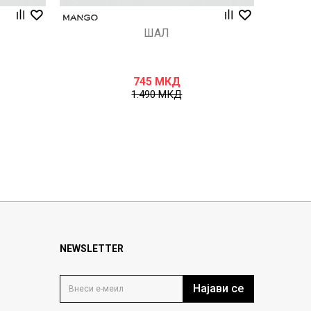
ШАЛ
745
МКД
1.490
МКД
NEWSLETTER
Најави се