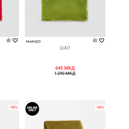
ШАЛ
645
МКД
1.290
МКД
-50
%
-50
%