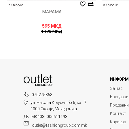
МАРАМА
595
МКД
1.190
МКД
ИНФОРМ
За нас
070275363
Брендови
ул. Никола Кљусев бр.6, кат 7
Продавни
1000 Скопје, Македонија
Контакт
ДБ: МК4030006611193
Кариера
outlet@fashiongroup.com.mk