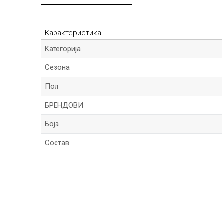
Карактеристика
Kатегорија
Сезона
Пол
БРЕНДОВИ
Боја
Состав
Име/Прекар
Порака