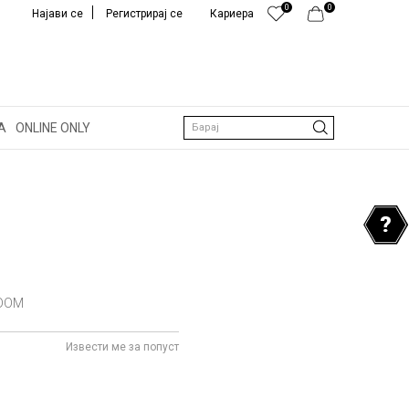
0
0
Најави се
Регистрирај се
Кариера
А
ONLINE ONLY
Барај
DOM
Извести ме за попуст