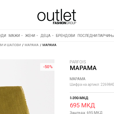
ОДИ
МАЖИ
ЖЕНИ
ДЕЦА
БРЕНДОВИ
ПОСЛЕДНИ ПАРЧИЊ
И И ШАЛОВИ
МАРАМА
МАРАМА
PARFOIS
-50
%
МАРАМА
МАРАМА
Шифра на артикл:
226984
1.390
МКД
695
МКД
Заштеда:
695
МКД