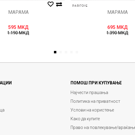
МАРАМА
МАРАМА
595
МКД
695
МКД
1.190
МКД
1.390
МКД
1
2
3
4
5
АЦИИ
ПОМОШ ПРИ КУПУВАЊЕ
Најчести прашања
Политика на приватност
ца
Услови на користење
Како да купите
Право на повлекување/враќање