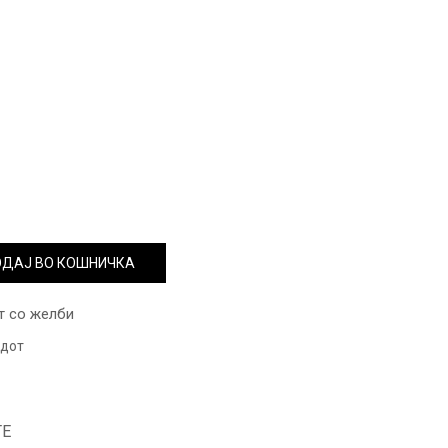
ДАЈ ВО КОШНИЧКА
т со желби
одот
ТЕ