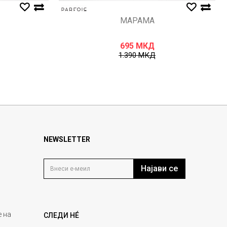
МАРАМА
695
МКД
1.390
МКД
NEWSLETTER
Најави се
 на
СЛЕДИ НÉ