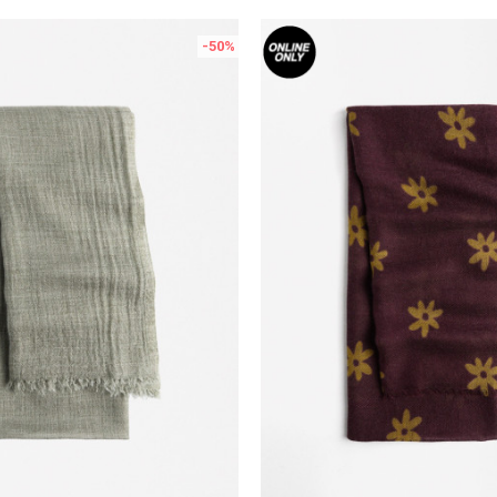
-50
%