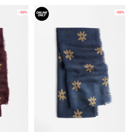
-50
%
-50
%