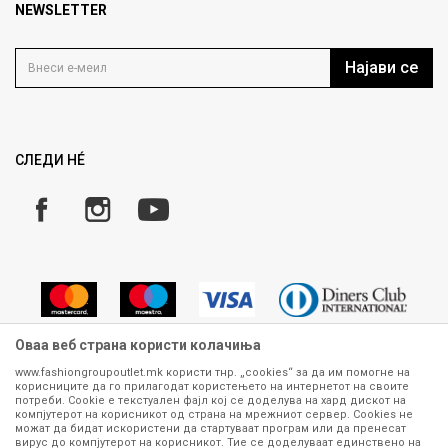
Продавница
NEWSLETTER
Политика на приватност
Контакт
Услови на користење
Кариера
Најави се
Како да купите
Ценовник
Право на повлекување/враќање на производ
Рекламации
Замена и рефундација на производи
СЛЕДИ НÉ
Услови за испорака
Плаќање
Оваа веб страна користи колачиња
www.fashiongroupoutlet.mk користи тнр. „cookies“ за да им помогне на
корисниците да го прилагодат користењето на интернетот на своите
Сите информации околу производите кои се изложени на нашата
потреби. Cookie е текстуален фајл кој се доделува на хард дискот на
онлајн продавница се стремиме да бидат конкретни, точни и прецизни,
компјутерот на корисникот од страна на мрежниот сервер. Cookies не
можат да бидат искористени да стартуваат програм или да пренесат
меѓутоа не можеме да гарантираме дека се без ниту една грешка или
вирус до компјутерот на корисникот. Тие се доделуваат единствено на