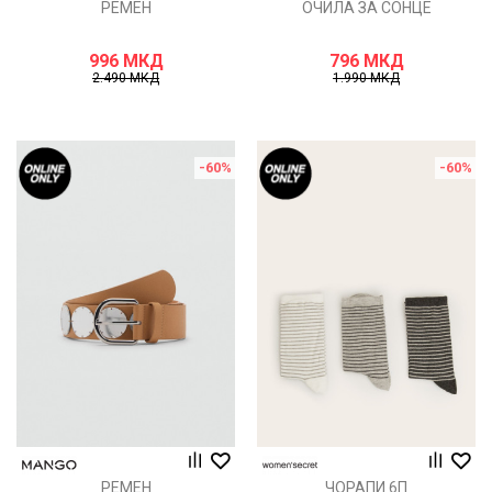
РЕМЕН
ОЧИЛА ЗА СОНЦЕ
996
МКД
796
МКД
2.490
МКД
1.990
МКД
-60
%
-60
%
РЕМЕН
ЧОРАПИ 6П