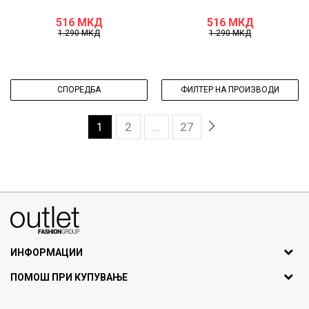
516
МКД
516
МКД
1.290
МКД
1.290
МКД
СПОРЕДБА
ФИЛТЕР НА ПРОИЗВОДИ
1
2
...
27
070275363
ул. Никола Кљусев бр.6, кат 7
1000 Скопје, Македонија
ИНФОРМАЦИИ
ДБ: МК4030006611193
За нас
ПОМОШ ПРИ КУПУВАЊЕ
outlet@fashiongroup.com.mk
Брендови
Најчести прашања