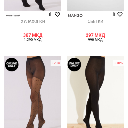
ХУЛАХОПКИ
ОБЕТКИ
387
МКД
297
МКД
1.290
МКД
990
МКД
-70
%
-70
%