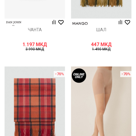
ЧАНТА
ШАЛ
1.197
МКД
447
МКД
3.990
МКД
1.490
МКД
-70
%
-70
%