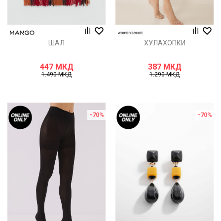
ШАЛ
ХУЛАХОПКИ
447
МКД
387
МКД
1.490
МКД
1.290
МКД
-70
%
-70
%