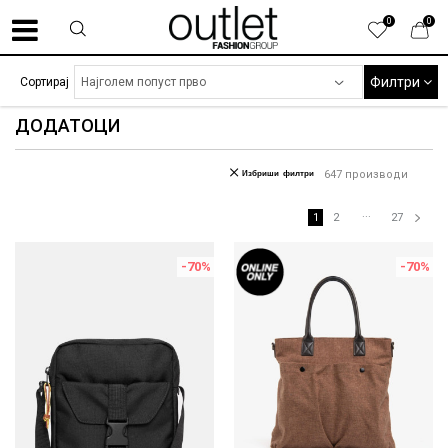
0
0
Филтри
Сортирај
ДОДАТОЦИ
Избриши филтри
647
производи
...
1
2
27
-70
%
-70
%