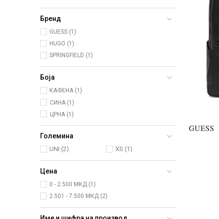
Бренд
GUESS (1)
HUGO (1)
SPRINGFIELD (1)
Боја
КАФЕНА (1)
СИНА (1)
ЦРНА (1)
Големина
UNI
(2)
XS
(1)
Цена
0 - 2.500 МКД (1)
2.501 - 7.500 МКД (2)
Име и шифра на производ