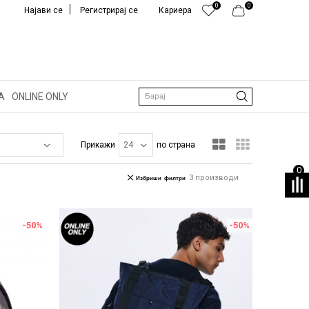
0
0
Најави се
Регистрирај се
Кариера
А
ONLINE ONLY
Барај
Прикажи
по страна
0
3
производи
Избриши филтри
-50
%
-50
%