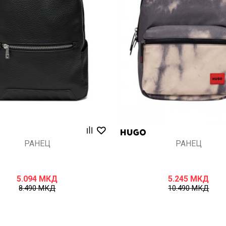
Uporedi
Uporedi
РАНЕЦ
РАНЕЦ
5.094
МКД
5.245
МКД
8.490
МКД
10.490
МКД