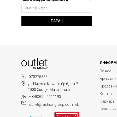
БАРАЈ
ИНФОРМ
За нас
070275363
Брендови
ул. Никола Кљусев бр.6, кат 7
Продавни
1000 Скопје, Македонија
Контакт
ДБ: МК4030006611193
Кариера
outlet@fashiongroup.com.mk
Ценовник