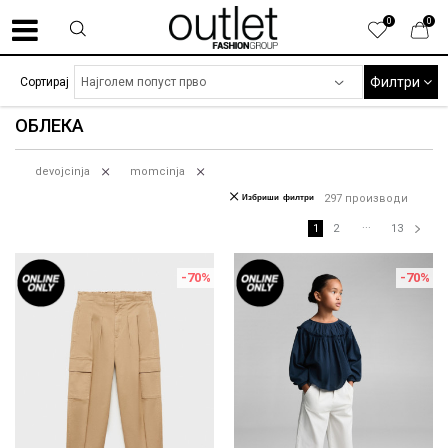
0
0
Филтри
Сортирај
ОБЛЕКА
devojcinja
momcinja
Избриши филтри
297
производи
...
1
2
13
-70
%
-70
%