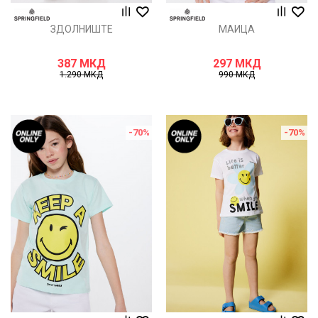
ЗДОЛНИШТЕ
МАИЦА
387
МКД
297
МКД
1.290
МКД
990
МКД
-70
%
-70
%