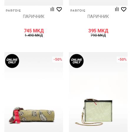
ПАРИЧНИК
ПАРИЧНИК
745
МКД
395
МКД
1.490
МКД
790
МКД
-50
%
-50
%