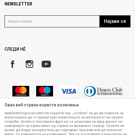
Продавница
NEWSLETTER
Политика на приватност
Контакт
Услови на користење
Кариера
Најави се
Како да купите
Ценовник
Право на повлекување/враќање на производ
Рекламации
Замена и рефундација на производи
СЛЕДИ НÉ
Услови за испорака
Плаќање
Оваа веб страна користи колачиња
www.fashiongroupoutlet.mk користи тнр. „cookies“ за да им помогне на
корисниците да го прилагодат користењето на интернетот на своите
Сите информации околу производите кои се изложени на нашата
потреби. Cookie е текстуален фајл кој се доделува на хард дискот на
онлајн продавница се стремиме да бидат конкретни, точни и прецизни,
компјутерот на корисникот од страна на мрежниот сервер. Cookies не
можат да бидат искористени да стартуваат програм или да пренесат
меѓутоа не можеме да гарантираме дека се без ниту една грешка или
вирус до компјутерот на корисникот. Тие се доделуваат единствено на