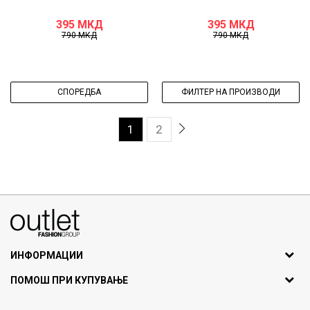
395
МКД
395
МКД
790
МКД
790
МКД
СПОРЕДБА
ФИЛТЕР НА ПРОИЗВОДИ
1
2
070275363
ул. Никола Кљусев бр.6, кат 7
1000 Скопје, Македонија
ИНФОРМАЦИИ
ДБ: МК4030006611193
За нас
ПОМОШ ПРИ КУПУВАЊЕ
outlet@fashiongroup.com.mk
Брендови
Најчести прашања