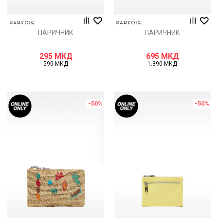
ПАРИЧНИК
ПАРИЧНИК
295
МКД
695
МКД
590
МКД
1.390
МКД
-50
%
-50
%