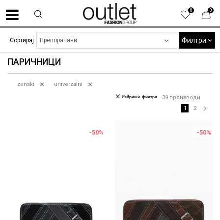
0
0
Филтри
Сортирај
ПАРИЧНИЦИ
zenski
univerzalni
Избриши филтри
39
производи
1
2
-50
%
-50
%