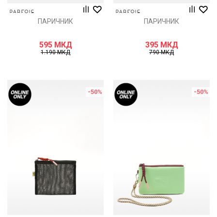
ПАРИЧНИК
ПАРИЧНИК
595
МКД
395
МКД
1.190
МКД
790
МКД
-50
%
-50
%