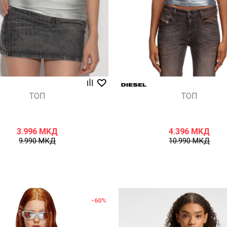
ТОП
ТОП
3.996
МКД
4.396
МКД
9.990
МКД
10.990
МКД
-60
%