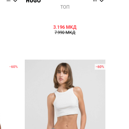
ТОП
3.196
МКД
7.990
МКД
-60
%
-60
%
Uporedi