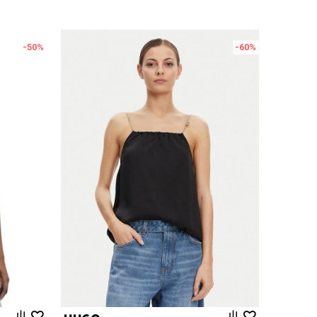
-50
%
-60
%
Uporedi