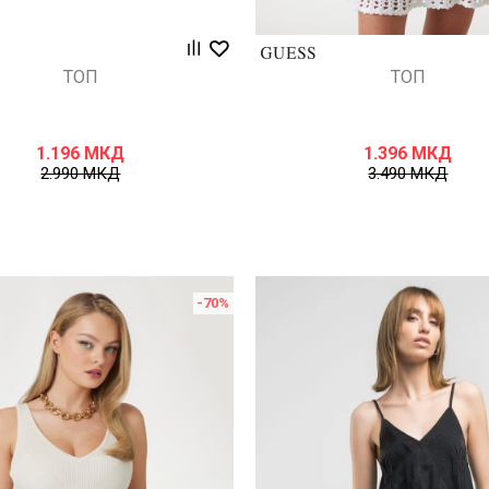
ТОП
ТОП
1.196
МКД
1.396
МКД
2.990
МКД
3.490
МКД
-70
%