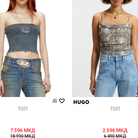
Uporedi
Uporedi
ТОП
ТОП
7.596
МКД
2.596
МКД
18.990
МКД
6.490
МКД