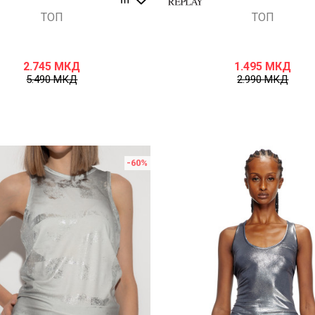
ТОП
ТОП
2.745
МКД
1.495
МКД
5.490
МКД
2.990
МКД
-60
%
Uporedi
Uporedi