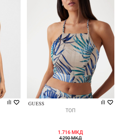
Uporedi
ТОП
1.716
МКД
4.290
МКД