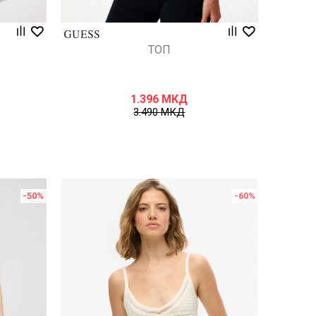
ТОП
1.396
МКД
3.490
МКД
-50
%
-60
%