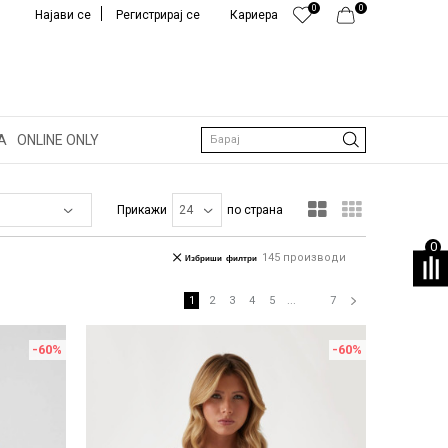
0
0
Најави се
Регистрирај се
Кариера
А
ONLINE ONLY
Барај
Прикажи
по страна
0
145
производи
Избриши филтри
1
2
3
4
5
...
7
-60
%
-60
%