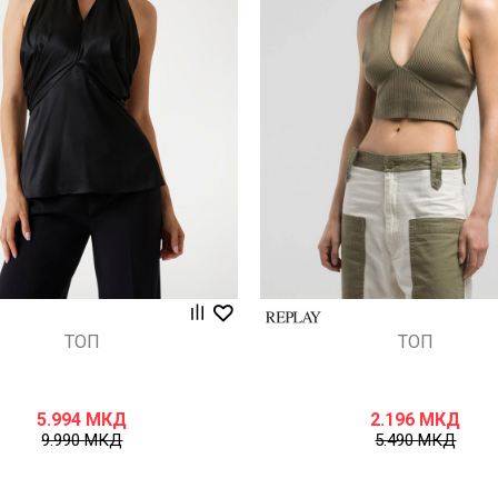
Uporedi
Uporedi
ТОП
ТОП
5.994
МКД
2.196
МКД
9.990
МКД
5.490
МКД