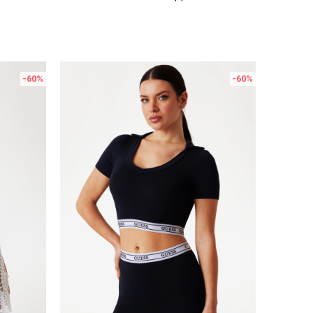
-60
%
-60
%
Uporedi