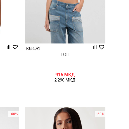
ТОП
916
МКД
2.290
МКД
-60
%
-60
%