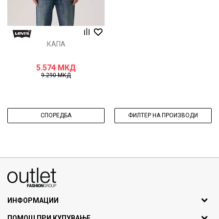
КАПА
5.574
МКД
9.290
МКД
СПОРЕДБА
ФИЛТЕР НА ПРОИЗВОДИ
070275363
ул. Никола Кљусев бр.6, кат 7
1000 Скопје, Македонија
ИНФОРМАЦИИ
ДБ: МК4030006611193
За нас
ПОМОШ ПРИ КУПУВАЊЕ