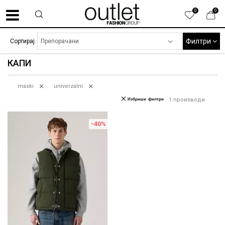
0
0
Филтри
Сортирај
КАПИ
maski
univerzalni
Избриши филтри
1
производи
-40
%