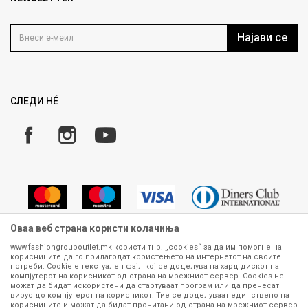
Политика на приватност
Контакт
Услови на користење
Кариера
Најави се
Како да купите
Ценовник
Право на повлекување/враќање на производ
Рекламации
Замена и рефундација на производи
СЛЕДИ НÉ
Услови за испорака
Плаќање
Оваа веб страна користи колачиња
www.fashiongroupoutlet.mk користи тнр. „cookies“ за да им помогне на
корисниците да го прилагодат користењето на интернетот на своите
Сите информации околу производите кои се изложени на нашата
потреби. Cookie е текстуален фајл кој се доделува на хард дискот на
онлајн продавница се стремиме да бидат конкретни, точни и прецизни,
компјутерот на корисникот од страна на мрежниот сервер. Cookies не
можат да бидат искористени да стартуваат програм или да пренесат
меѓутоа не можеме да гарантираме дека се без ниту една грешка или
вирус до компјутерот на корисникот. Тие се доделуваат единствено на
пак дека сите производи во моментот се достапни на залиха.
корисниците и можат да бидат прочитани од страна на мрежниот сервер