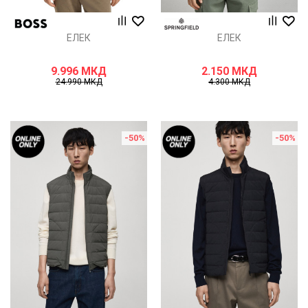
ЕЛЕК
ЕЛЕК
9.996
МКД
2.150
МКД
24.990
МКД
4.300
МКД
-50
%
-50
%