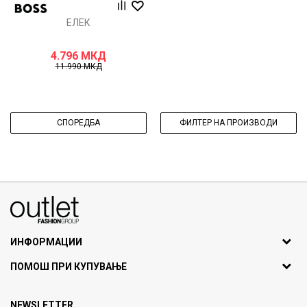
ЕЛЕК
4.796
МКД
11.990
МКД
СПОРЕДБА
ФИЛТЕР НА ПРОИЗВОДИ
070275363
ул. Никола Кљусев бр.6, кат 7
1000 Скопје, Македонија
ИНФОРМАЦИИ
ДБ: МК4030006611193
За нас
ПОМОШ ПРИ КУПУВАЊЕ
outlet@fashiongroup.com.mk
Брендови
Најчести прашања
Продавница
NEWSLETTER