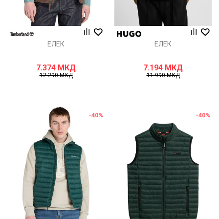
ЕЛЕК
ЕЛЕК
7.374
МКД
7.194
МКД
12.290
МКД
11.990
МКД
-40
%
-40
%