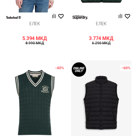
ЕЛЕК
ЕЛЕК
5.394
МКД
3.774
МКД
8.990
МКД
6.290
МКД
-40
%
-60
%