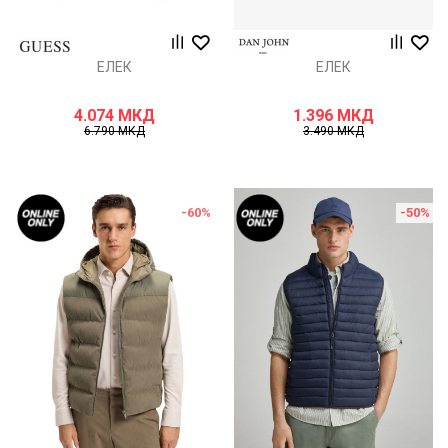
ЕЛЕК
ЕЛЕК
4.074
МКД
1.396
МКД
6.790
МКД
3.490
МКД
-60
%
-50
%