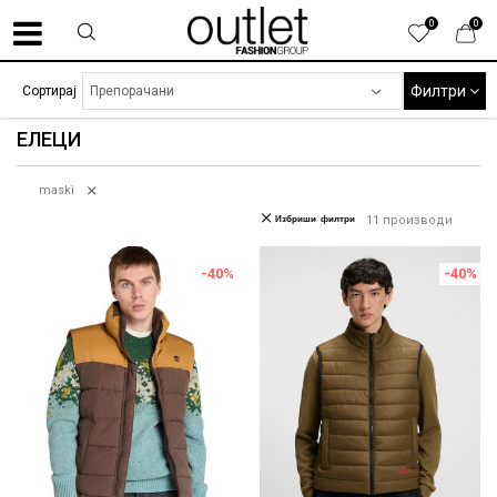
0
0
Филтри
Сортирај
ЕЛЕЦИ
maski
Избриши филтри
11
производи
-40
%
-40
%