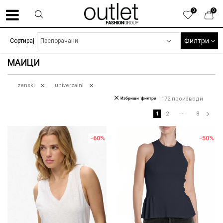
0
0
Филтри
Сортирај
МАИЦИ
zenski
univerzalni
Избриши филтри
172
производи
...
1
2
8
-60
%
-50
%