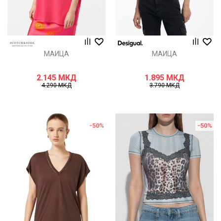
МАИЦА
МАИЦА
2.145
МКД
1.895
МКД
4.290
МКД
3.790
МКД
-50
%
-50
%