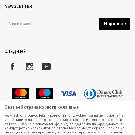
Продавница
NEWSLETTER
Политика на приватност
Контакт
Услови на користење
Кариера
Најави се
Како да купите
Ценовник
Право на повлекување/враќање на производ
Рекламации
Замена и рефундација на производи
СЛЕДИ НÉ
Услови за испорака
Плаќање
Оваа веб страна користи колачиња
www.fashiongroupoutlet.mk користи тнр. „cookies“ за да им помогне на
корисниците да го прилагодат користењето на интернетот на своите
Сите информации околу производите кои се изложени на нашата
потреби. Cookie е текстуален фајл кој се доделува на хард дискот на
онлајн продавница се стремиме да бидат конкретни, точни и прецизни,
компјутерот на корисникот од страна на мрежниот сервер. Cookies не
можат да бидат искористени да стартуваат програм или да пренесат
меѓутоа не можеме да гарантираме дека се без ниту една грешка или