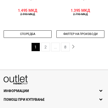
1.495
МКД
1.395
МКД
2.990
МКД
2.790
МКД
СПОРЕДБА
ФИЛТЕР НА ПРОИЗВОДИ
1
2
...
8
070275363
ул. Никола Кљусев бр.6, кат 7
1000 Скопје, Македонија
ИНФОРМАЦИИ
ДБ: МК4030006611193
За нас
ПОМОШ ПРИ КУПУВАЊЕ
outlet@fashiongroup.com.mk
Брендови
Најчести прашања