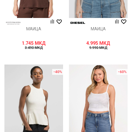
МАИЦА
МАИЦА
1.745
МКД
4.995
МКД
3.490
МКД
9.990
МКД
-40
%
-60
%