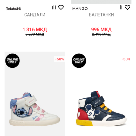
САНДАЛИ
БАЛЕТАНКИ
1.316
МКД
996
МКД
3.290
МКД
2.490
МКД
-50
%
-50
%