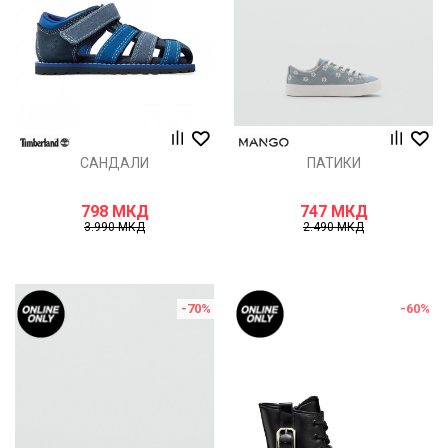
САНДАЛИ
ПАТИКИ
798
МКД
747
МКД
3.990
МКД
2.490
МКД
-70
%
-60
%