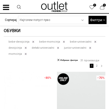
0
0
Филтри
Сортирај
ОБУВКИ
bebe-devojcinja
bebe-momcinja
bebe-univerzalni
devojcinja
detski-univerzalni
junior-univerzalni
momcinja
Избриши филтри
31
производи
1
2
-80
%
-70
%