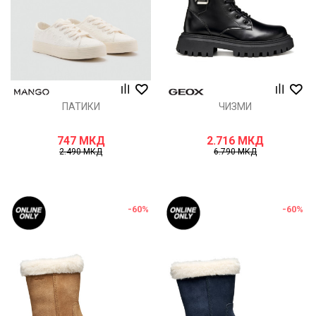
ПАТИКИ
ЧИЗМИ
747
МКД
2.716
МКД
2.490
МКД
6.790
МКД
-60
%
-60
%