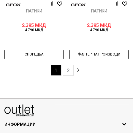
ПАТИКИ
ПАТИКИ
2.395
МКД
2.395
МКД
4.790
МКД
4.790
МКД
СПОРЕДБА
ФИЛТЕР НА ПРОИЗВОДИ
1
2
070275363
ул. Никола Кљусев бр.6, кат 7
1000 Скопје, Македонија
ИНФОРМАЦИИ
ДБ: МК4030006611193