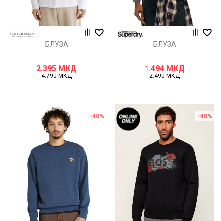
БЛУЗА
БЛУЗА
2.395
МКД
1.494
МКД
4.790
МКД
2.490
МКД
-40
%
-40
%