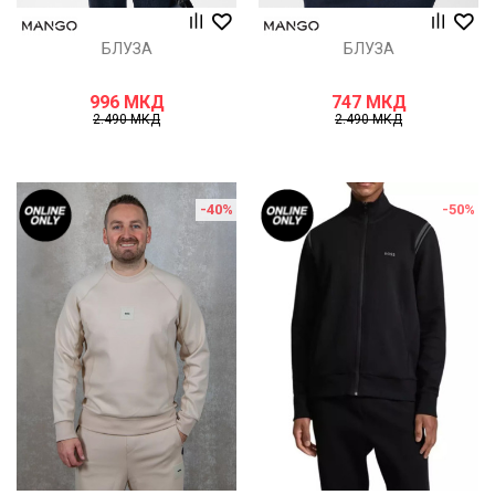
БЛУЗА
БЛУЗА
996
МКД
747
МКД
2.490
МКД
2.490
МКД
-40
%
-50
%