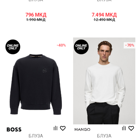
796
МКД
7.494
МКД
1.990
МКД
12.490
МКД
-40
%
-70
%
БЛУЗА
БЛУЗА