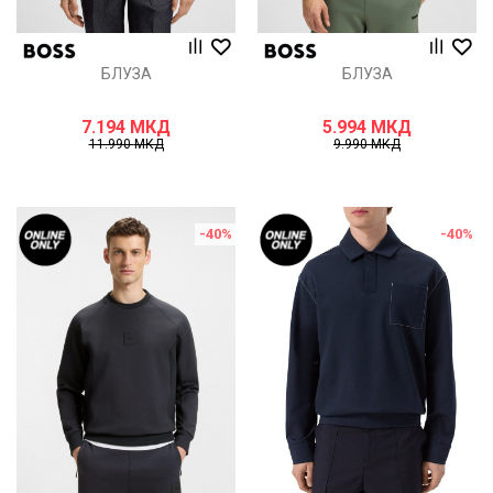
БЛУЗА
БЛУЗА
7.194
МКД
5.994
МКД
11.990
МКД
9.990
МКД
-40
%
-40
%