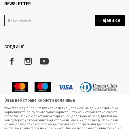
Продавница
NEWSLETTER
Политика на приватност
Контакт
Услови на користење
Кариера
Најави се
Како да купите
Ценовник
Право на повлекување/враќање на производ
Рекламации
Замена и рефундација на производи
СЛЕДИ НÉ
Услови за испорака
Плаќање
Оваа веб страна користи колачиња
www.fashiongroupoutlet.mk користи тнр. „cookies“ за да им помогне на
корисниците да го прилагодат користењето на интернетот на своите
Сите информации околу производите кои се изложени на нашата
потреби. Cookie е текстуален фајл кој се доделува на хард дискот на
онлајн продавница се стремиме да бидат конкретни, точни и прецизни,
компјутерот на корисникот од страна на мрежниот сервер. Cookies не
можат да бидат искористени да стартуваат програм или да пренесат
меѓутоа не можеме да гарантираме дека се без ниту една грешка или
вирус до компјутерот на корисникот. Тие се доделуваат единствено на