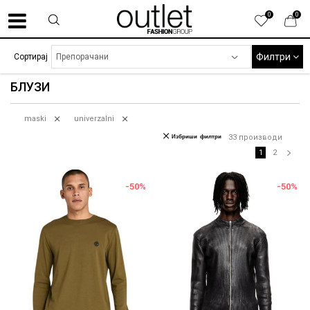
0
0
Филтри
Сортирај
БЛУЗИ
maski
univerzalni
Избриши филтри
33
производи
1
2
-50
%
-50
%