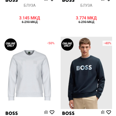
БЛУЗА
БЛУЗА
3.145
МКД
3.774
МКД
6.290
МКД
6.290
МКД
-50
%
-40
%