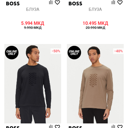
БЛУЗА
БЛУЗА
5.994
МКД
10.495
МКД
9.990
МКД
20.990
МКД
-50
%
-40
%