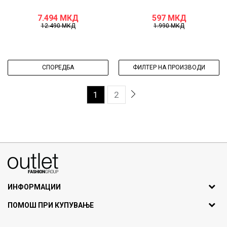
7.494
МКД
597
МКД
12.490
МКД
1.990
МКД
СПОРЕДБА
ФИЛТЕР НА ПРОИЗВОДИ
1
2
070275363
ул. Никола Кљусев бр.6, кат 7
1000 Скопје, Македонија
ИНФОРМАЦИИ
ДБ: МК4030006611193
За нас
ПОМОШ ПРИ КУПУВАЊЕ
outlet@fashiongroup.com.mk
Брендови
Најчести прашања