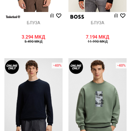
БЛУЗА
БЛУЗА
3.294
МКД
7.194
МКД
5.490
МКД
11.990
МКД
-40
%
-40
%