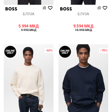
БЛУЗА
БЛУЗА
5.994
МКД
9.594
МКД
9.990
МКД
15.990
МКД
-60
%
-70
%