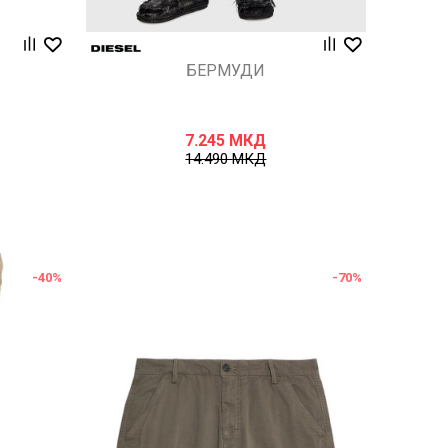
БЕРМУДИ
7.245
МКД
14.490
МКД
-40
%
-70
%