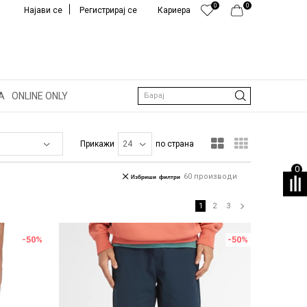
0
0
Најави се
Регистрирај се
Кариера
А
ONLINE ONLY
Барај
Прикажи
по страна
0
60
производи
Избриши филтри
1
2
3
-50
%
-50
%