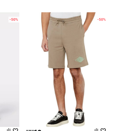
-50
%
-50
%
Uporedi