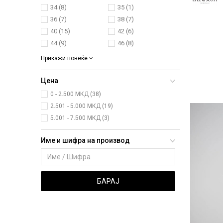
34
(8)
35
(1)
36
(7)
38
(7)
40
(15)
42
(6)
44
(9)
46
(8)
Прикажи повеќе
Цена
0 - 2.500 МКД (38)
2.501 - 5.000 МКД (19)
5.001 - 7.500 МКД (3)
Име и шифра на производ
БАРАЈ