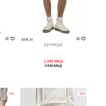
БЕРМУДИ
2.995
МКД
5.990
МКД
-70
%
-50
%