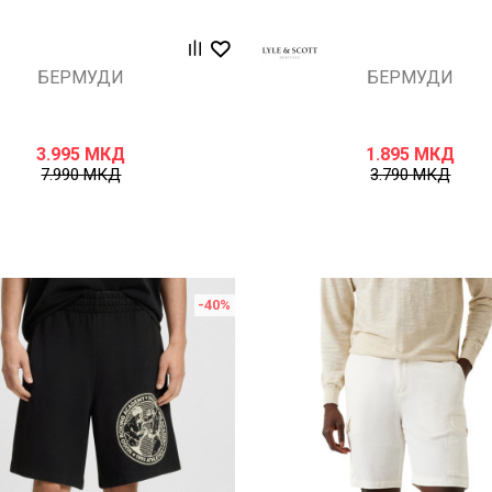
БЕРМУДИ
БЕРМУДИ
3.995
МКД
1.895
МКД
7.990
МКД
3.790
МКД
-40
%