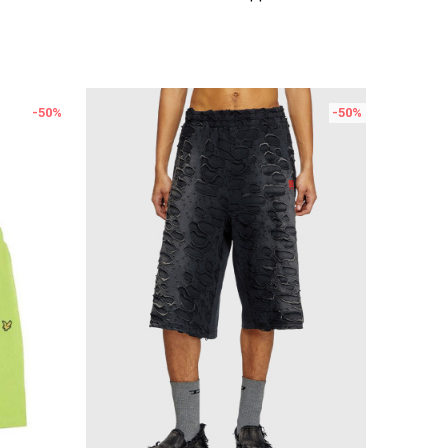
-50
%
-50
%
Uporedi