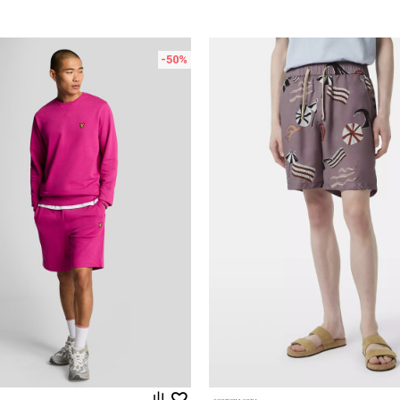
-50
%
Uporedi
Uporedi