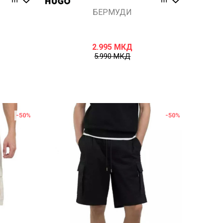
БЕРМУДИ
2.995
МКД
5.990
МКД
-50
%
-50
%
Uporedi