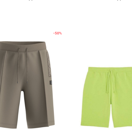
-50
%
Uporedi
Uporedi