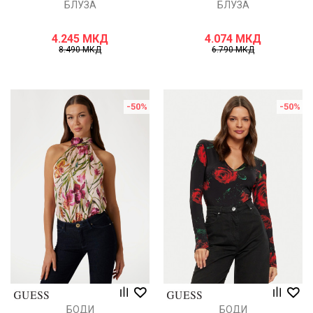
БЛУЗА
БЛУЗА
4.245
МКД
4.074
МКД
8.490
МКД
6.790
МКД
-50
%
-50
%
БОДИ
БОДИ