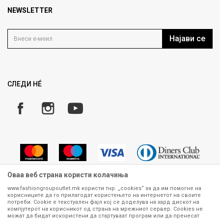
Продавница
NEWSLETTER
Политика на приватност
Контакт
Услови на користење
Кариера
Најави се
Како да купите
Ценовник
Право на повлекување/враќање на производ
Рекламации
Замена и рефундација на производи
СЛЕДИ НÉ
Услови за испорака
Плаќање
Оваа веб страна користи колачиња
www.fashiongroupoutlet.mk користи тнр. „cookies“ за да им помогне на
корисниците да го прилагодат користењето на интернетот на своите
Сите информации околу производите кои се изложени на нашата
потреби. Cookie е текстуален фајл кој се доделува на хард дискот на
онлајн продавница се стремиме да бидат конкретни, точни и прецизни,
компјутерот на корисникот од страна на мрежниот сервер. Cookies не
можат да бидат искористени да стартуваат програм или да пренесат
меѓутоа не можеме да гарантираме дека се без ниту една грешка или