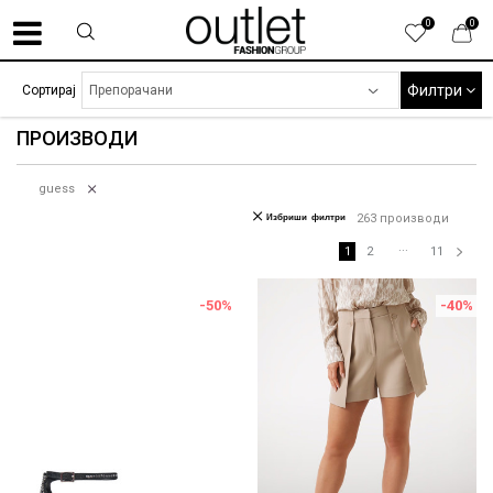
0
0
Филтри
Сортирај
ПРОИЗВОДИ
guess
Избриши филтри
263
производи
...
1
2
11
-50
%
-40
%