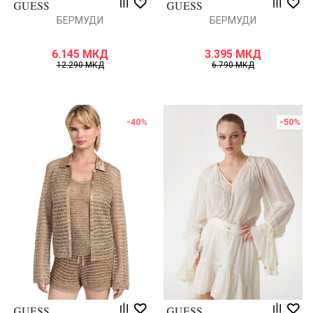
БЕРМУДИ
БЕРМУДИ
6.145
МКД
3.395
МКД
12.290
МКД
6.790
МКД
-40
%
-50
%