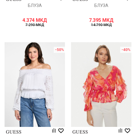
БЛУЗА
БЛУЗА
4.374
МКД
7.395
МКД
7.290
МКД
14.790
МКД
-50
%
-40
%