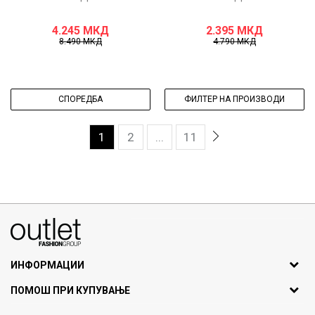
4.245
МКД
2.395
МКД
8.490
МКД
4.790
МКД
СПОРЕДБА
ФИЛТЕР НА ПРОИЗВОДИ
1
2
...
11
070275363
ул. Никола Кљусев бр.6, кат 7
1000 Скопје, Македонија
ИНФОРМАЦИИ
ДБ: МК4030006611193
За нас
ПОМОШ ПРИ КУПУВАЊЕ
outlet@fashiongroup.com.mk
Брендови
Најчести прашања