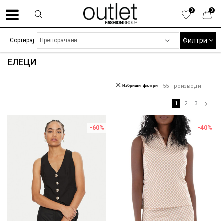
0
0
Филтри
Сортирај
ЕЛЕЦИ
Избриши филтри
55
производи
1
2
3
-60
%
-40
%