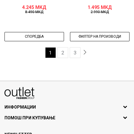
4.245
МКД
1.495
МКД
8.490
МКД
2.990
МКД
СПОРЕДБА
ФИЛТЕР НА ПРОИЗВОДИ
1
2
3
070275363
ул. Никола Кљусев бр.6, кат 7
1000 Скопје, Македонија
ИНФОРМАЦИИ
ДБ: МК4030006611193
За нас
ПОМОШ ПРИ КУПУВАЊЕ
outlet@fashiongroup.com.mk
Брендови
Најчести прашања