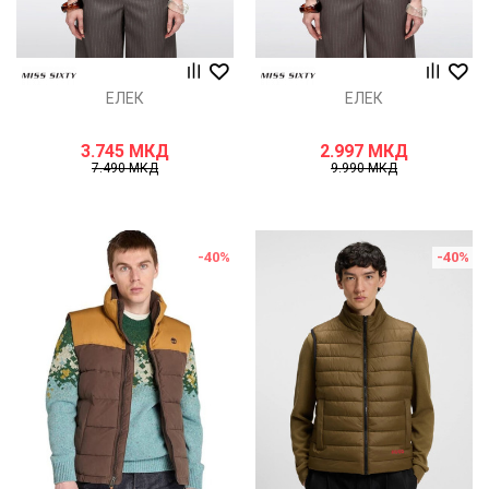
ЕЛЕК
ЕЛЕК
3.745
МКД
2.997
МКД
7.490
МКД
9.990
МКД
-40
%
-40
%