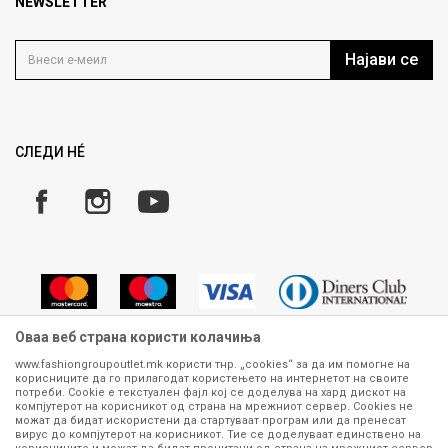
Продавница
NEWSLETTER
Политика на приватност
Контакт
Услови на користење
Кариера
Најави се
Како да купите
Ценовник
Право на повлекување/враќање на производ
Рекламации
Замена и рефундација на производи
СЛЕДИ НÉ
Услови за испорака
Плаќање
Оваа веб страна користи колачиња
www.fashiongroupoutlet.mk користи тнр. „cookies“ за да им помогне на
корисниците да го прилагодат користењето на интернетот на своите
Сите информации околу производите кои се изложени на нашата
потреби. Cookie е текстуален фајл кој се доделува на хард дискот на
онлајн продавница се стремиме да бидат конкретни, точни и прецизни,
компјутерот на корисникот од страна на мрежниот сервер. Cookies не
можат да бидат искористени да стартуваат програм или да пренесат
меѓутоа не можеме да гарантираме дека се без ниту една грешка или
вирус до компјутерот на корисникот. Тие се доделуваат единствено на
пак дека сите производи во моментот се достапни на залиха.