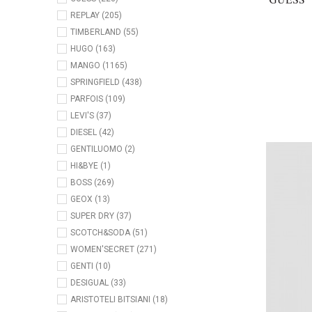
REPLAY (205)
TIMBERLAND (55)
HUGO (163)
MANGO (1165)
SPRINGFIELD (438)
PARFOIS (109)
LEVI'S (37)
DIESEL (42)
GENTILUOMO (2)
HI&BYE (1)
BOSS (269)
GEOX (13)
SUPER DRY (37)
SCOTCH&SODA (51)
WOMEN'SECRET (271)
GENTI (10)
DESIGUAL (33)
ARISTOTELI BITSIANI (18)