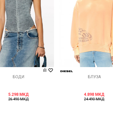
Uporedi
Uporedi
БОДИ
БЛУЗА
5.298
МКД
4.898
МКД
26.490
МКД
24.490
МКД