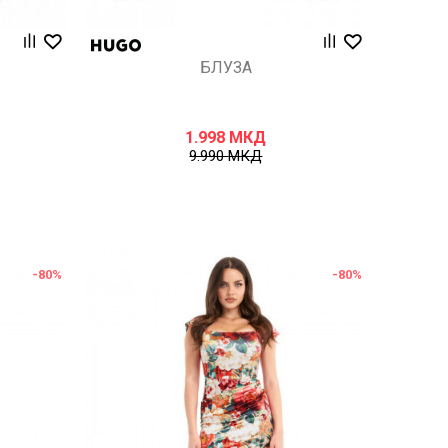
БЛУЗА
1.998
МКД
9.990
МКД
-80
%
-80
%