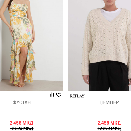
Uporedi
Uporedi
ФУСТАН
ЏЕМПЕР
2.458
МКД
2.458
МКД
12.290
МКД
12.290
МКД