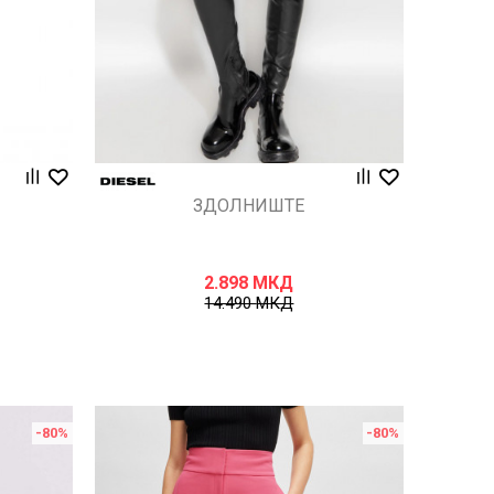
ЗДОЛНИШТЕ
2.898
МКД
14.490
МКД
-80
%
-80
%