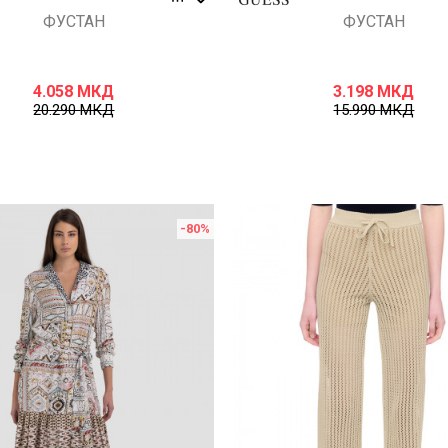
ФУСТАН
ФУСТАН
4.058
МКД
3.198
МКД
20.290
МКД
15.990
МКД
-80
%
Uporedi
Uporedi