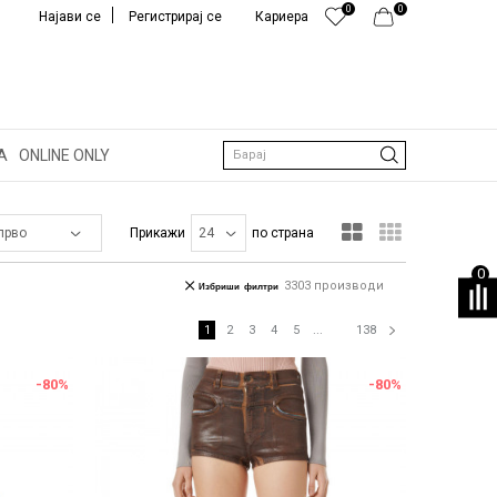
0
0
Најави се
Регистрирај се
Кариера
А
ONLINE ONLY
Барај
Прикажи
по страна
0
3303
производи
Избриши филтри
1
2
3
4
5
...
138
-80
%
-80
%