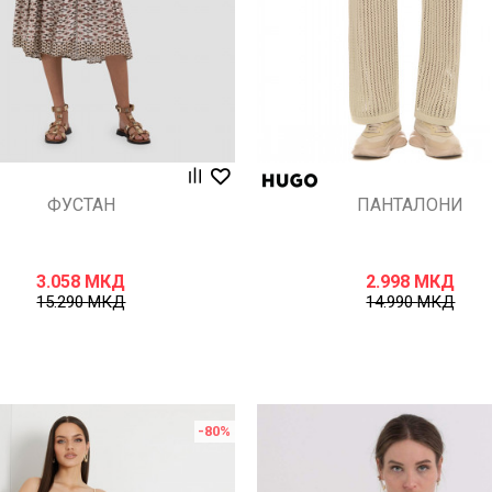
ФУСТАН
ПАНТАЛОНИ
3.058
МКД
2.998
МКД
15.290
МКД
14.990
МКД
-80
%