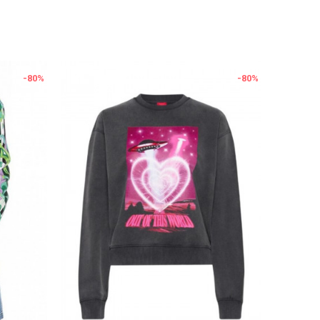
-80
%
-80
%
Uporedi