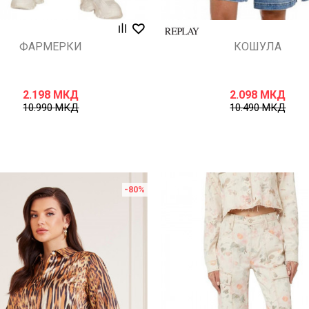
ФАРМЕРКИ
КОШУЛА
2.198
МКД
2.098
МКД
10.990
МКД
10.490
МКД
-80
%