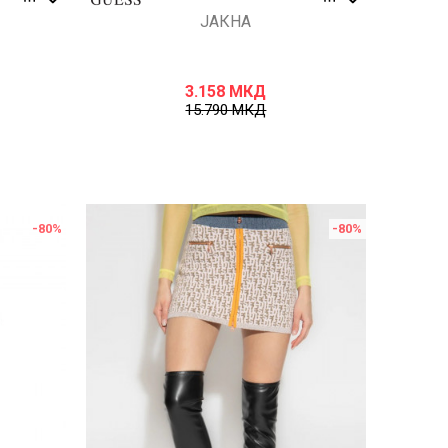
ЈАКНА
3.158
МКД
15.790
МКД
-80
%
-80
%
Uporedi