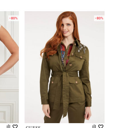
-80
%
-80
%
Uporedi