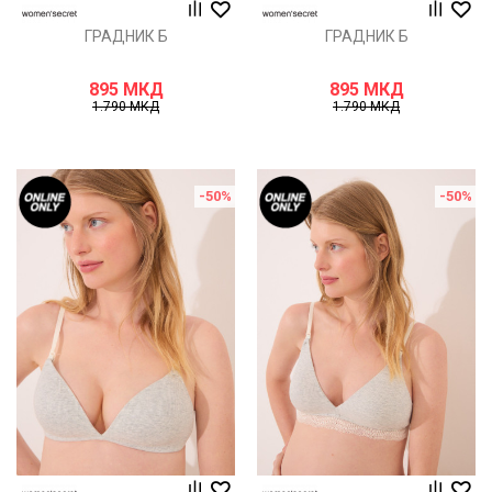
ГРАДНИК Б
ГРАДНИК Б
895
МКД
895
МКД
1.790
МКД
1.790
МКД
-50
%
-50
%