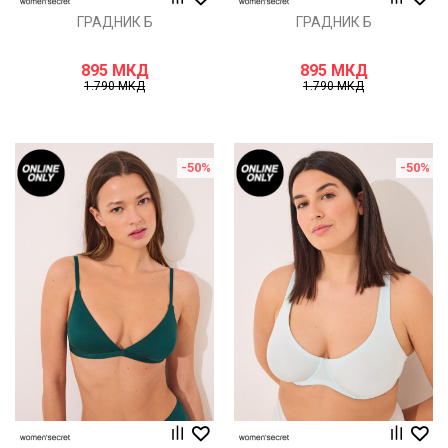
ГРАДНИК Б
ГРАДНИК Б
895
МКД
895
МКД
1.790
МКД
1.790
МКД
-50
%
-50
%