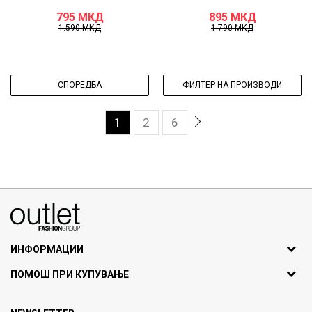
795
МКД
895
МКД
1.590
МКД
1.790
МКД
СПОРЕДБА
ФИЛТЕР НА ПРОИЗВОДИ
1
2
6
070275363
ул. Никола Кљусев бр.6, кат 7
1000 Скопје, Македонија
ИНФОРМАЦИИ
ДБ: МК4030006611193
За нас
ПОМОШ ПРИ КУПУВАЊЕ
outlet@fashiongroup.com.mk
Брендови
Најчести прашања