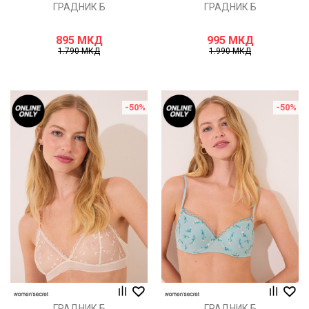
ГРАДНИК Б
ГРАДНИК Б
895
МКД
995
МКД
1.790
МКД
1.990
МКД
-50
%
-50
%
ГРАДНИК Б
ГРАДНИК Б