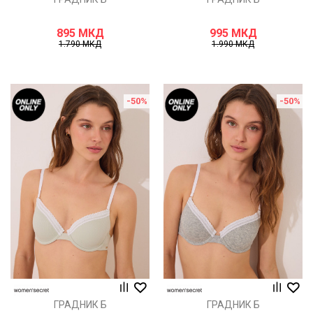
895
МКД
995
МКД
1.790
МКД
1.990
МКД
-50
%
-50
%
ГРАДНИК Б
ГРАДНИК Б