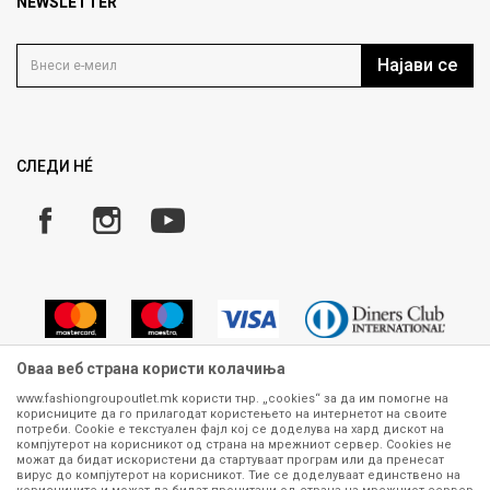
Продавница
NEWSLETTER
Политика на приватност
Контакт
Услови на користење
Кариера
Најави се
Како да купите
Ценовник
Право на повлекување/враќање на производ
Рекламации
Замена и рефундација на производи
СЛЕДИ НÉ
Услови за испорака
Плаќање
Оваа веб страна користи колачиња
www.fashiongroupoutlet.mk користи тнр. „cookies“ за да им помогне на
корисниците да го прилагодат користењето на интернетот на своите
Сите информации околу производите кои се изложени на нашата
потреби. Cookie е текстуален фајл кој се доделува на хард дискот на
онлајн продавница се стремиме да бидат конкретни, точни и прецизни,
компјутерот на корисникот од страна на мрежниот сервер. Cookies не
можат да бидат искористени да стартуваат програм или да пренесат
меѓутоа не можеме да гарантираме дека се без ниту една грешка или
вирус до компјутерот на корисникот. Тие се доделуваат единствено на
пак дека сите производи во моментот се достапни на залиха.