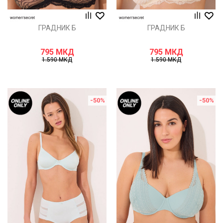
ГРАДНИК Б
ГРАДНИК Б
795
МКД
795
МКД
1.590
МКД
1.590
МКД
-50
%
-50
%