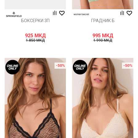
БОКСЕРКИ 3П
ГРАДНИК Б
925
МКД
995
МКД
1.850
МКД
1.990
МКД
-50
%
-50
%