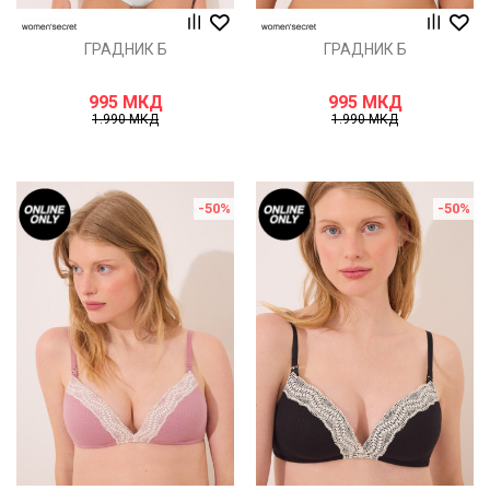
ГРАДНИК Б
ГРАДНИК Б
995
МКД
995
МКД
1.990
МКД
1.990
МКД
-50
%
-50
%