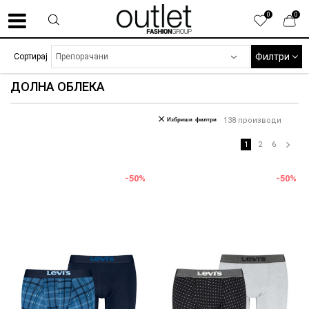
0
0
Филтри
Сортирај
ДОЛНА ОБЛЕКА
Избриши филтри
138
производи
1
2
6
-50
%
-50
%