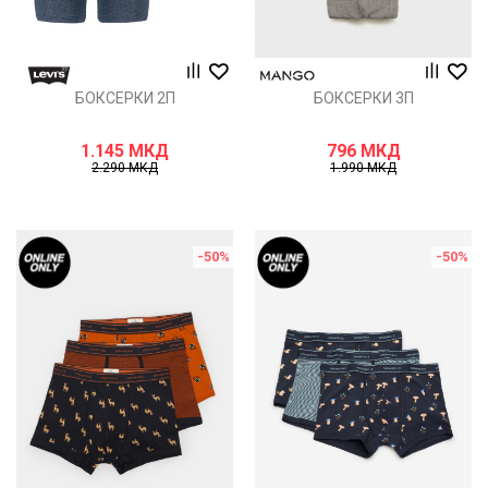
БОКСЕРКИ 2П
БОКСЕРКИ 3П
1.145
МКД
796
МКД
2.290
МКД
1.990
МКД
-50
%
-50
%