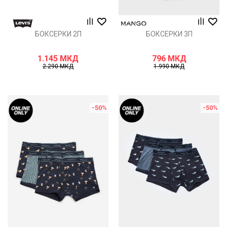
БОКСЕРКИ 2П
БОКСЕРКИ 3П
1.145
МКД
796
МКД
2.290
МКД
1.990
МКД
-50
%
-50
%