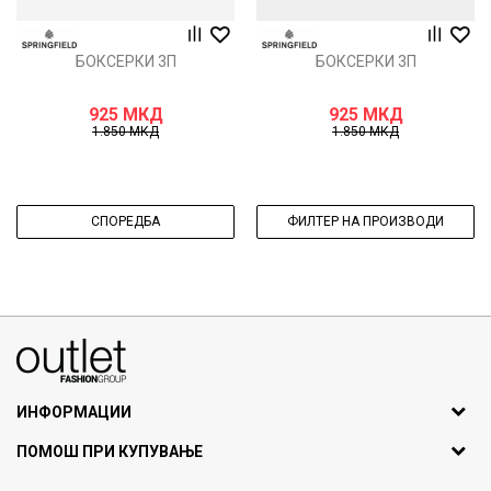
БОКСЕРКИ 3П
БОКСЕРКИ 3П
925
МКД
925
МКД
1.850
МКД
1.850
МКД
СПОРЕДБА
ФИЛТЕР НА ПРОИЗВОДИ
070275363
ул. Никола Кљусев бр.6, кат 7
1000 Скопје, Македонија
ИНФОРМАЦИИ
ДБ: МК4030006611193
За нас
ПОМОШ ПРИ КУПУВАЊЕ
outlet@fashiongroup.com.mk
Брендови
Најчести прашања