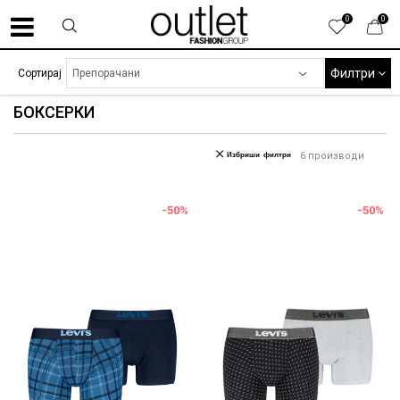
0
0
Филтри
Сортирај
БОКСЕРКИ
Избриши филтри
6
производи
-50
%
-50
%