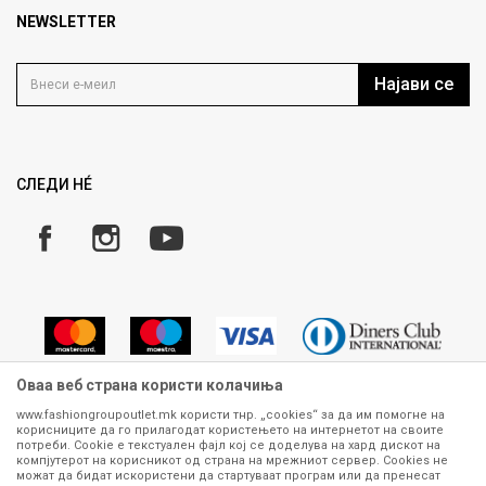
Продавница
NEWSLETTER
Политика на приватност
Контакт
Услови на користење
Кариера
Најави се
Како да купите
Ценовник
Право на повлекување/враќање на производ
Рекламации
Замена и рефундација на производи
СЛЕДИ НÉ
Услови за испорака
Плаќање
Оваа веб страна користи колачиња
www.fashiongroupoutlet.mk користи тнр. „cookies“ за да им помогне на
корисниците да го прилагодат користењето на интернетот на своите
Сите информации околу производите кои се изложени на нашата
потреби. Cookie е текстуален фајл кој се доделува на хард дискот на
онлајн продавница се стремиме да бидат конкретни, точни и прецизни,
компјутерот на корисникот од страна на мрежниот сервер. Cookies не
можат да бидат искористени да стартуваат програм или да пренесат
меѓутоа не можеме да гарантираме дека се без ниту една грешка или