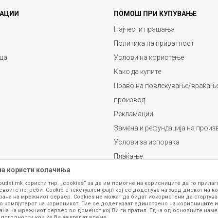
АЦИИ
ПОМОШ ПРИ КУПУВАЊЕ
Најчести прашања
Политика на приватност
ца
Услови на користење
Како да купите
Право на повлекување/враќање
производ
Рекламации
Замена и рефундација на произ
Услови за испорака
Плаќање
на користи колачиња
outlet.mk користи тнр. „cookies“ за да им помогне на корисниците да го прила
своите потреби. Cookie е текстуален фајл кој се доделува на хард дискот на ко
рана на мрежниот сервер. Cookies не можат да бидат искористени да стартува
о компјутерот на корисникот. Тие се доделуваат единствено на корисниците и
ана на мрежниот сервер во доменот кој Ви ги пратил. Една од основните намен
 погодности кои ќе Ви заштедат време.