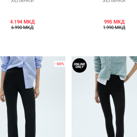
ХЕЛАНКИ
ХЕЛАНКИ
4.194
МКД
995
МКД
6.990
МКД
1.990
МКД
-60
%
Uporedi
Uporedi