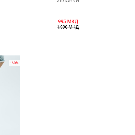
ХЕЛАНКИ
995
МКД
1.990
МКД
-60
%