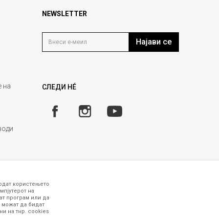
NEWSLETTER
Најави се
 на
СЛЕДИ НÉ
води
годат користењето
мпјутерот на
ат програм или да
 можат да бидат
и на тнр. сookies