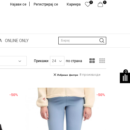
0
0
Најави се
Регистрирај се
Кариера
А
ONLINE ONLY
Барај
Прикажи
по страна
0
8
производи
Избриши филтри
-50
%
-50
%