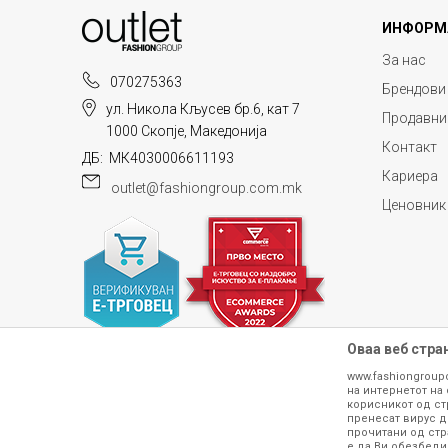
ИНФОРМ
За нас
070275363
Брендови
ул. Никола Кљусев бр.6, кат 7
Продавни
1000 Скопје, Македонија
Контакт
ДБ: МК4030006611193
Кариера
outlet@fashiongroup.com.mk
Ценовник
Оваа веб стра
www.fashiongroup
на интернетот на 
корисникот од ст
пренесат вирус д
прочитани од стр
е да Ви обезбеди