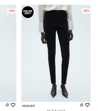
-50
%
-50
%
Uporedi