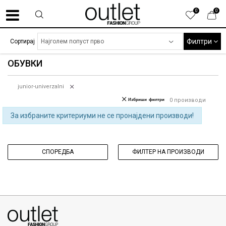
0
0
Филтри
Сортирај
ОБУВКИ
junior-univerzalni
Избриши филтри
0
производи
За избраните критериуми не се пронајдени производи!
СПОРЕДБА
ФИЛТЕР НА ПРОИЗВОДИ
070275363
ул. Никола Кљусев бр.6, кат 7