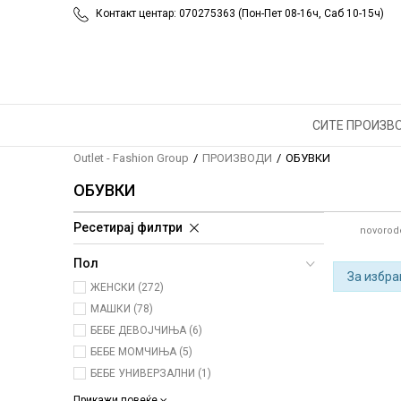
Контакт центар: 070275363 (Пон-Пет 08-16ч, Саб 10-15ч)
СИТЕ ПРОИЗВ
Outlet - Fashion Group
ПРОИЗВОДИ
ОБУВКИ
ОБУВКИ
Ресетирај филтри
novorod
Пол
За избра
ЖЕНСКИ (272)
МАШКИ (78)
БЕБЕ ДЕВОЈЧИЊА (6)
БЕБЕ МОМЧИЊА (5)
БЕБЕ УНИВЕРЗАЛНИ (1)
Прикажи повеќе