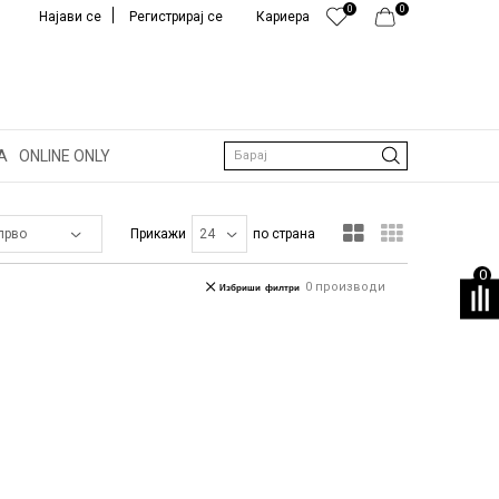
0
0
Најави се
Регистрирај се
Кариера
А
ONLINE ONLY
Барај
Прикажи
по страна
0
0
производи
Избриши филтри