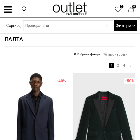
0
0
Филтри
Сортирај
ПАЛТА
Избриши филтри
76
производи
1
2
4
-40
%
-50
%