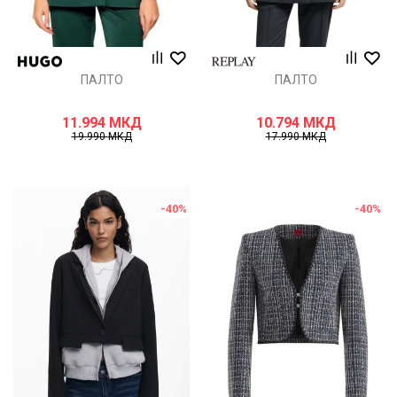
ПАЛТО
ПАЛТО
11.994
МКД
10.794
МКД
19.990
МКД
17.990
МКД
-40
%
-40
%