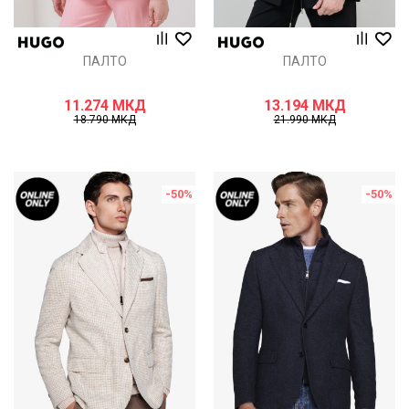
ПАЛТО
ПАЛТО
11.274
МКД
13.194
МКД
18.790
МКД
21.990
МКД
-50
%
-50
%