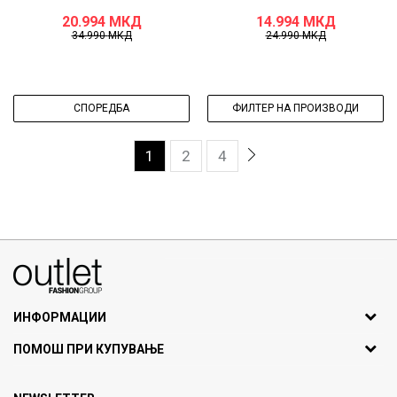
20.994
МКД
14.994
МКД
34.990
МКД
24.990
МКД
СПОРЕДБА
ФИЛТЕР НА ПРОИЗВОДИ
1
2
4
070275363
ул. Никола Кљусев бр.6, кат 7
1000 Скопје, Македонија
ИНФОРМАЦИИ
ДБ: МК4030006611193
За нас
ПОМОШ ПРИ КУПУВАЊЕ
outlet@fashiongroup.com.mk
Брендови
Најчести прашања