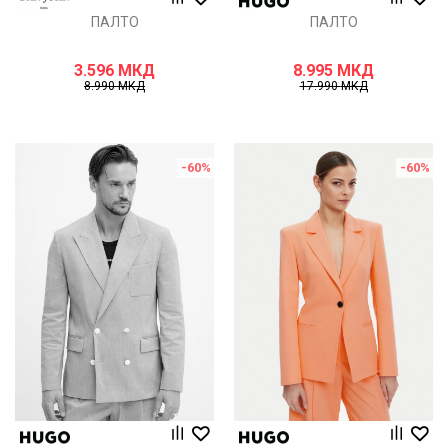
ПАЛТО
ПАЛТО
3.596
МКД
8.995
МКД
8.990
МКД
17.990
МКД
-60
%
-60
%