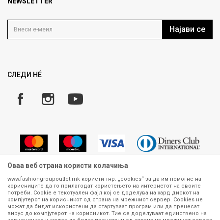
Продавница
NEWSLETTER
Политика на приватност
Контакт
Услови на користење
Кариера
Најави се
Како да купите
Ценовник
Право на повлекување/враќање на производ
Рекламации
Замена и рефундација на производи
СЛЕДИ НÉ
Услови за испорака
Плаќање
Оваа веб страна користи колачиња
www.fashiongroupoutlet.mk користи тнр. „cookies“ за да им помогне на
корисниците да го прилагодат користењето на интернетот на своите
Сите информации околу производите кои се изложени на нашата
потреби. Cookie е текстуален фајл кој се доделува на хард дискот на
онлајн продавница се стремиме да бидат конкретни, точни и прецизни,
компјутерот на корисникот од страна на мрежниот сервер. Cookies не
можат да бидат искористени да стартуваат програм или да пренесат
меѓутоа не можеме да гарантираме дека се без ниту една грешка или
вирус до компјутерот на корисникот. Тие се доделуваат единствено на
пак дека сите производи во моментот се достапни на залиха.