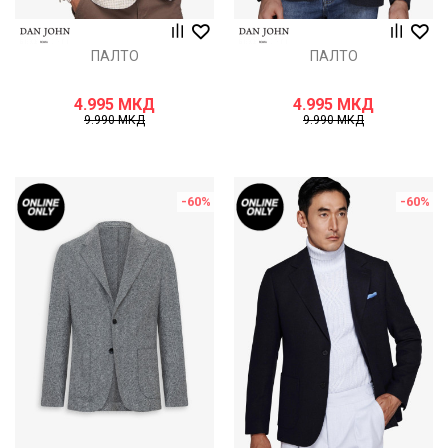
ПАЛТО
ПАЛТО
4.995
МКД
4.995
МКД
9.990
МКД
9.990
МКД
-60
%
-60
%