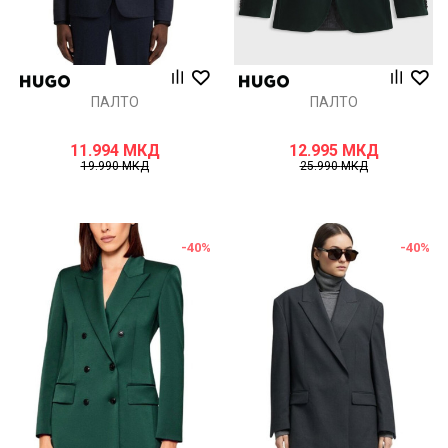
ПАЛТО
ПАЛТО
11.994
МКД
12.995
МКД
19.990
МКД
25.990
МКД
-40
%
-40
%