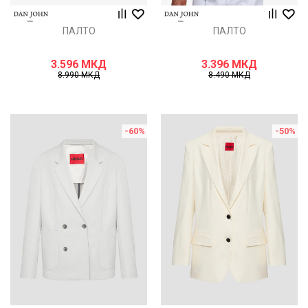
ПАЛТО
ПАЛТО
3.596
МКД
3.396
МКД
8.990
МКД
8.490
МКД
-60
%
-50
%