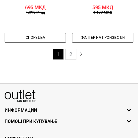
695
МКД
595
МКД
1.390
МКД
1.190
МКД
СПОРЕДБА
ФИЛТЕР НА ПРОИЗВОДИ
1
2
070275363
ул. Никола Кљусев бр.6, кат 7
1000 Скопје, Македонија
ИНФОРМАЦИИ
ДБ: МК4030006611193
За нас
ПОМОШ ПРИ КУПУВАЊЕ
outlet@fashiongroup.com.mk
Брендови
Најчести прашања