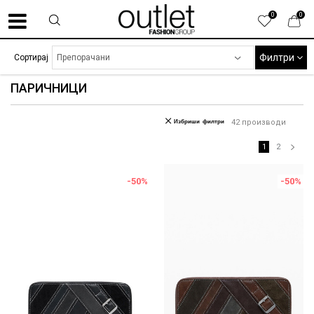
0
0
Филтри
Сортирај
ПАРИЧНИЦИ
Избриши филтри
42
производи
1
2
-50
%
-50
%