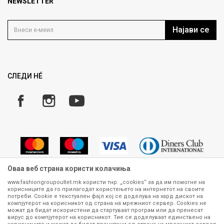
Продавница
NEWSLETTER
Политика на приватност
Контакт
Услови на користење
Кариера
Најави се
Како да купите
Ценовник
Право на повлекување/враќање на производ
Рекламации
Замена и рефундација на производи
СЛЕДИ НÉ
Услови за испорака
Плаќање
Оваа веб страна користи колачиња
www.fashiongroupoutlet.mk користи тнр. „cookies“ за да им помогне на
корисниците да го прилагодат користењето на интернетот на своите
Сите информации околу производите кои се изложени на нашата
потреби. Cookie е текстуален фајл кој се доделува на хард дискот на
онлајн продавница се стремиме да бидат конкретни, точни и прецизни,
компјутерот на корисникот од страна на мрежниот сервер. Cookies не
можат да бидат искористени да стартуваат програм или да пренесат
меѓутоа не можеме да гарантираме дека се без ниту една грешка или
вирус до компјутерот на корисникот. Тие се доделуваат единствено на
пак дека сите производи во моментот се достапни на залиха.