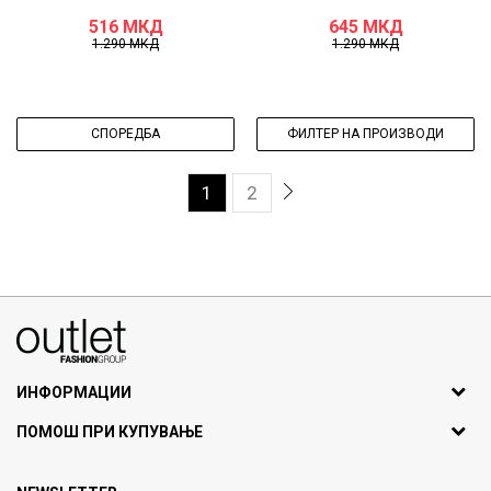
516
МКД
645
МКД
1.290
МКД
1.290
МКД
СПОРЕДБА
ФИЛТЕР НА ПРОИЗВОДИ
1
2
070275363
ул. Никола Кљусев бр.6, кат 7
1000 Скопје, Македонија
ИНФОРМАЦИИ
ДБ: МК4030006611193
За нас
ПОМОШ ПРИ КУПУВАЊЕ
outlet@fashiongroup.com.mk
Брендови
Најчести прашања