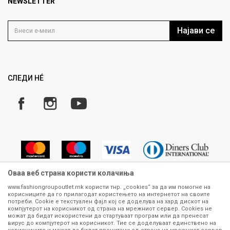
Продавница
NEWSLETTER
Политика на приватност
Контакт
Услови на користење
Кариера
Најави се
Како да купите
Ценовник
Право на повлекување/враќање на производ
Рекламации
Замена и рефундација на производи
СЛЕДИ НÉ
Услови за испорака
Плаќање
Оваа веб страна користи колачиња
www.fashiongroupoutlet.mk користи тнр. „cookies“ за да им помогне на
корисниците да го прилагодат користењето на интернетот на своите
Сите информации околу производите кои се изложени на нашата
потреби. Cookie е текстуален фајл кој се доделува на хард дискот на
онлајн продавница се стремиме да бидат конкретни, точни и прецизни,
компјутерот на корисникот од страна на мрежниот сервер. Cookies не
можат да бидат искористени да стартуваат програм или да пренесат
меѓутоа не можеме да гарантираме дека се без ниту една грешка или
вирус до компјутерот на корисникот. Тие се доделуваат единствено на
пак дека сите производи во моментот се достапни на залиха.