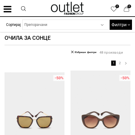
0
0
Филтри
Сортирај
ОЧИЛА ЗА СОНЦЕ
Избриши филтри
48
производи
1
2
-50
%
-50
%