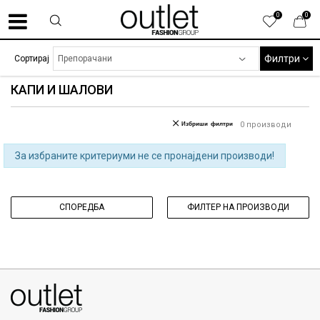
0
0
Филтри
Сортирај
КАПИ И ШАЛОВИ
Избриши филтри
0
производи
За избраните критериуми не се пронајдени производи!
СПОРЕДБА
ФИЛТЕР НА ПРОИЗВОДИ
070275363
ул. Никола Кљусев бр.6, кат 7