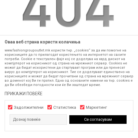
Оваа веб страна користи колачиња
www.fashiongroupoutlet.mk користи тнр. „cookies“ за да им помогне на
website:
https://www.fashiongroupoutlet.mk
корисниците да го прилагодат користењето на интернетот на своите
потреби. Cookie е текстуален фајл кој се доделува на хард дискот на
компјутерот на корисникот од страна на мрежниот сервер. Cookies не
GO TO HOME
можат да бидат искористени да стартуваат програм или да пренесат
вирус до компјутерот на корисникот. Тие се доделуваат единствено на
корисниците и можат да бидат прочитани од страна на мрежниот сервер
во доменот кој Ви ги пратил. Една од основните намени на тнр. сookies е
да Ви обезбеди погодности кои ќе Ви заштедат време.
ПРИКАЖИ ПОВЕЌЕ
Задолжителни
Статистика
Маркетинг
Дознај повеќе
Се согласувам