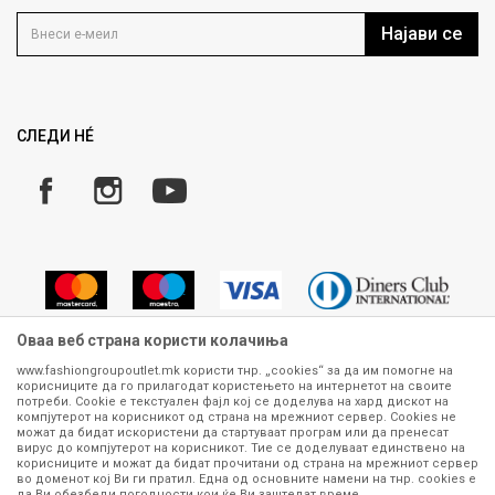
Контакт
Услови на користење
Кариера
Најави се
Како да купите
Ценовник
Право на повлекување/враќање на производ
Рекламации
Замена и рефундација на производи
СЛЕДИ НÉ
Услови за испорака
Плаќање
Оваа веб страна користи колачиња
www.fashiongroupoutlet.mk користи тнр. „cookies“ за да им помогне на
корисниците да го прилагодат користењето на интернетот на своите
Сите информации околу производите кои се изложени на нашата
потреби. Cookie е текстуален фајл кој се доделува на хард дискот на
онлајн продавница се стремиме да бидат конкретни, точни и прецизни,
компјутерот на корисникот од страна на мрежниот сервер. Cookies не
можат да бидат искористени да стартуваат програм или да пренесат
меѓутоа не можеме да гарантираме дека се без ниту една грешка или
вирус до компјутерот на корисникот. Тие се доделуваат единствено на
пак дека сите производи во моментот се достапни на залиха.
корисниците и можат да бидат прочитани од страна на мрежниот сервер
Фотографиите се најверодостојниот приказ на производот. Доколку
во доменот кој Ви ги пратил. Една од основните намени на тнр. сookies е
дојде до потреба за замена на производ или рефундација, процедурата
да Ви обезбеди погодности кои ќе Ви заштедат време.