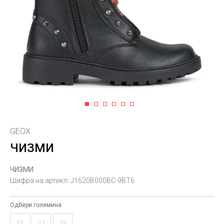
1
2
3
4
5
6
GEOX
ЧИЗМИ
ЧИЗМИ
Шифра на артикл:
J1620B000BC-9BT6
Одбери големина:
33
37
39