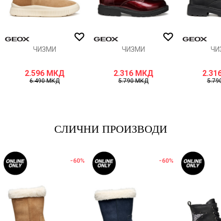
ИСПРАТИ
ЧИЗМИ
ЧИЗМИ
ЧИ
2.596
МКД
2.316
МКД
2.31
6.490
МКД
5.790
МКД
5.79
СЛИЧНИ ПРОИЗВОДИ
-60
%
-60
%