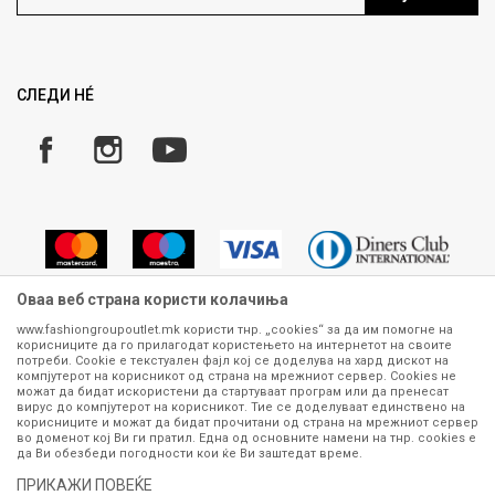
Ценовник
Право на повлекување/враќање на производ
Рекламации
Замена и рефундација на производи
СЛЕДИ НÉ
Услови за испорака
Плаќање
Оваа веб страна користи колачиња
www.fashiongroupoutlet.mk користи тнр. „cookies“ за да им помогне на
корисниците да го прилагодат користењето на интернетот на своите
Сите информации околу производите кои се изложени на нашата
потреби. Cookie е текстуален фајл кој се доделува на хард дискот на
онлајн продавница се стремиме да бидат конкретни, точни и прецизни,
компјутерот на корисникот од страна на мрежниот сервер. Cookies не
можат да бидат искористени да стартуваат програм или да пренесат
меѓутоа не можеме да гарантираме дека се без ниту една грешка или
вирус до компјутерот на корисникот. Тие се доделуваат единствено на
пак дека сите производи во моментот се достапни на залиха.
корисниците и можат да бидат прочитани од страна на мрежниот сервер
Фотографиите се најверодостојниот приказ на производот. Доколку
во доменот кој Ви ги пратил. Една од основните намени на тнр. сookies е
дојде до потреба за замена на производ или рефундација, процедурата
да Ви обезбеди погодности кои ќе Ви заштедат време.
може да трае до 15 работни дена. За повеќе информации,
ПРИКАЖИ ПОВЕЌЕ
контактирајте не на телефонскиот број 070 275 363 или на е-