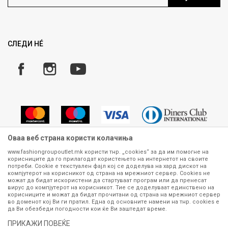
Ценовник
Право на повлекување/враќање на производ
Рекламации
Замена и рефундација на производи
СЛЕДИ НÉ
Услови за испорака
Плаќање
Оваа веб страна користи колачиња
www.fashiongroupoutlet.mk користи тнр. „cookies“ за да им помогне на
корисниците да го прилагодат користењето на интернетот на своите
Сите информации околу производите кои се изложени на нашата
потреби. Cookie е текстуален фајл кој се доделува на хард дискот на
онлајн продавница се стремиме да бидат конкретни, точни и прецизни,
компјутерот на корисникот од страна на мрежниот сервер. Cookies не
можат да бидат искористени да стартуваат програм или да пренесат
меѓутоа не можеме да гарантираме дека се без ниту една грешка или
вирус до компјутерот на корисникот. Тие се доделуваат единствено на
пак дека сите производи во моментот се достапни на залиха.
корисниците и можат да бидат прочитани од страна на мрежниот сервер
Фотографиите се најверодостојниот приказ на производот. Доколку
во доменот кој Ви ги пратил. Една од основните намени на тнр. сookies е
дојде до потреба за замена на производ или рефундација, процедурата
да Ви обезбеди погодности кои ќе Ви заштедат време.
може да трае до 15 работни дена. За повеќе информации,
ПРИКАЖИ ПОВЕЌЕ
контактирајте не на телефонскиот број 070 275 363 или на е-