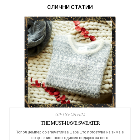
СЛИЧНИ СТАТИИ
GIFTS FOR HIM
THE MUST-HAVE SWEATER
Топол џемпер со впечатлива шара што потсетува на зима е
совршениот новогодишен подарок за него.