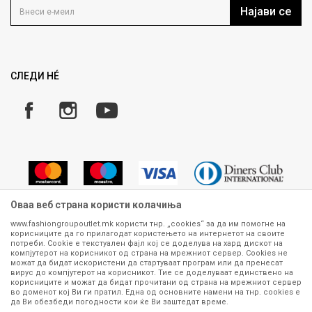
Кариера
Најави се
Како да купите
Ценовник
Право на повлекување/враќање на производ
Рекламации
Замена и рефундација на производи
СЛЕДИ НÉ
Услови за испорака
Плаќање
Оваа веб страна користи колачиња
www.fashiongroupoutlet.mk користи тнр. „cookies“ за да им помогне на
корисниците да го прилагодат користењето на интернетот на своите
Сите информации околу производите кои се изложени на нашата
потреби. Cookie е текстуален фајл кој се доделува на хард дискот на
онлајн продавница се стремиме да бидат конкретни, точни и прецизни,
компјутерот на корисникот од страна на мрежниот сервер. Cookies не
можат да бидат искористени да стартуваат програм или да пренесат
меѓутоа не можеме да гарантираме дека се без ниту една грешка или
вирус до компјутерот на корисникот. Тие се доделуваат единствено на
пак дека сите производи во моментот се достапни на залиха.
корисниците и можат да бидат прочитани од страна на мрежниот сервер
Фотографиите се најверодостојниот приказ на производот. Доколку
во доменот кој Ви ги пратил. Една од основните намени на тнр. сookies е
дојде до потреба за замена на производ или рефундација, процедурата
да Ви обезбеди погодности кои ќе Ви заштедат време.