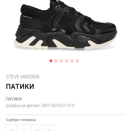
1
2
3
4
5
6
STEVE MADDEN
ПАТИКИ
ПАТИКИ
Шифра на артикл:
SM11001621-010
Одбери големина:
36
37
39
40