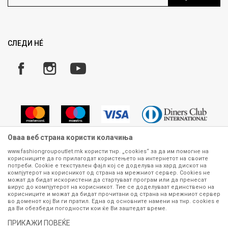
Ценовник
Право на повлекување/враќање на производ
Рекламации
Замена и рефундација на производи
СЛЕДИ НÉ
Услови за испорака
Плаќање
Оваа веб страна користи колачиња
www.fashiongroupoutlet.mk користи тнр. „cookies“ за да им помогне на
корисниците да го прилагодат користењето на интернетот на своите
Сите информации околу производите кои се изложени на нашата
потреби. Cookie е текстуален фајл кој се доделува на хард дискот на
онлајн продавница се стремиме да бидат конкретни, точни и прецизни,
компјутерот на корисникот од страна на мрежниот сервер. Cookies не
можат да бидат искористени да стартуваат програм или да пренесат
меѓутоа не можеме да гарантираме дека се без ниту една грешка или
вирус до компјутерот на корисникот. Тие се доделуваат единствено на
пак дека сите производи во моментот се достапни на залиха.
корисниците и можат да бидат прочитани од страна на мрежниот сервер
Фотографиите се најверодостојниот приказ на производот. Доколку
во доменот кој Ви ги пратил. Една од основните намени на тнр. сookies е
дојде до потреба за замена на производ или рефундација, процедурата
да Ви обезбеди погодности кои ќе Ви заштедат време.
може да трае до 15 работни дена. За повеќе информации,
ПРИКАЖИ ПОВЕЌЕ
контактирајте не на телефонскиот број 070 275 363 или на е-