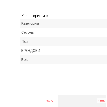
Карактеристика
Kатегорија
Сезона
Пол
БРЕНДОВИ
Боја
Име/Прекар
Порака
-60
%
-60
%