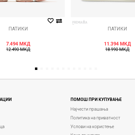
ПАТИКИ
ПАТИКИ
7.494
МКД
11.394
МКД
12.490
МКД
18.990
МКД
1
2
3
4
5
6
7
8
9
10
11
12
АЦИИ
ПОМОШ ПРИ КУПУВАЊЕ
Најчести прашања
Политика на приватност
ца
Услови на користење