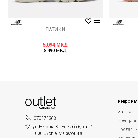
ПАТИКИ
5.094
МКД
8.490
МКД
ИНФОРМ
За нас
070275363
Брендови
ул. Никола Кљусев бр.6, кат 7
Продавни
1000 Скопје, Македонија