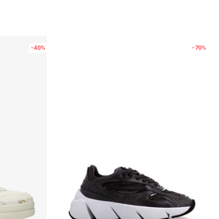
-40
%
-70
%