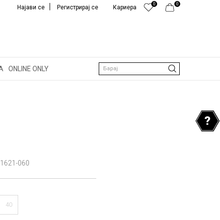
0
0
Најави се
Регистрирај се
Кариера
А
ONLINE ONLY
Барај
1621-060
40