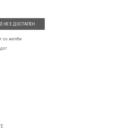
Е НЕ Е ДОСТАПЕН
т со желби
одот
ТЕ