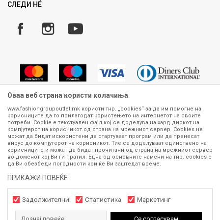
Замена и рефундација на производи
СЛЕДИ НÉ
Услови за испорака
Плаќање
Оваа веб страна користи колачиња
www.fashiongroupoutlet.mk користи тнр. „cookies“ за да им помогне на
корисниците да го прилагодат користењето на интернетот на своите
Сите информации околу производите кои се изложени на нашата
потреби. Cookie е текстуален фајл кој се доделува на хард дискот на
онлајн продавница се стремиме да бидат конкретни, точни и прецизни,
компјутерот на корисникот од страна на мрежниот сервер. Cookies не
можат да бидат искористени да стартуваат програм или да пренесат
меѓутоа не можеме да гарантираме дека се без ниту една грешка или
вирус до компјутерот на корисникот. Тие се доделуваат единствено на
пак дека сите производи во моментот се достапни на залиха.
корисниците и можат да бидат прочитани од страна на мрежниот сервер
Фотографиите се најверодостојниот приказ на производот. Доколку
во доменот кој Ви ги пратил. Една од основните намени на тнр. сookies е
дојде до потреба за замена на производ или рефундација, процедурата
да Ви обезбеди погодности кои ќе Ви заштедат време.
може да трае до 15 работни дена. За повеќе информации,
ПРИКАЖИ ПОВЕЌЕ
контактирајте не на телефонскиот број 070 275 363 или на е-
маил
outlet@fashiongroup.com.mk
од
понеделник до петок (08-16ч)
и сабота (10-15ч)
Задолжителни
Статистика
Маркетинг
Дознај повеќе
Се согласувам