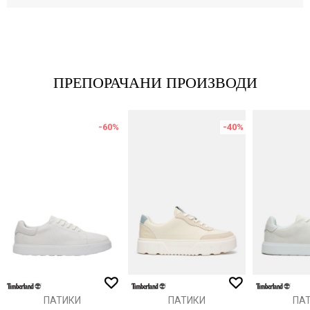
Име/Прекар
Е-меил
ПРЕПОРАЧАНИ ПРОИЗВОДИ
-60
%
-40
%
Порака
ИСПРАТИ
ПАТИКИ
ПАТИКИ
ПА