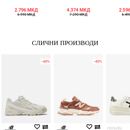
2.796
МКД
4.374
МКД
2.59
6.990
МКД
7.290
МКД
6.49
СЛИЧНИ ПРОИЗВОДИ
-40
%
-40
%