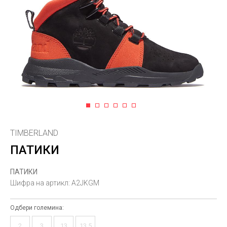
1
2
3
4
5
6
TIMBERLAND
ПАТИКИ
ПАТИКИ
Шифра на артикл:
A2JKGM
Одбери големина:
2
3
13
13.5