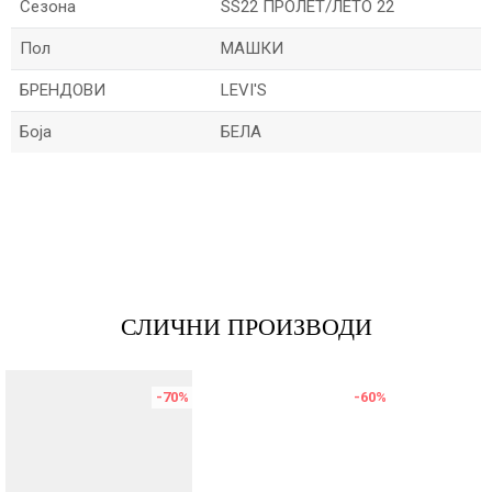
Сезона
SS22 ПРОЛЕТ/ЛЕТО 22
Пол
МАШКИ
БРЕНДОВИ
LEVI'S
Боја
БЕЛА
Име/Прекар
Е-меил
СЛИЧНИ ПРОИЗВОДИ
Порака
-70
%
-60
%