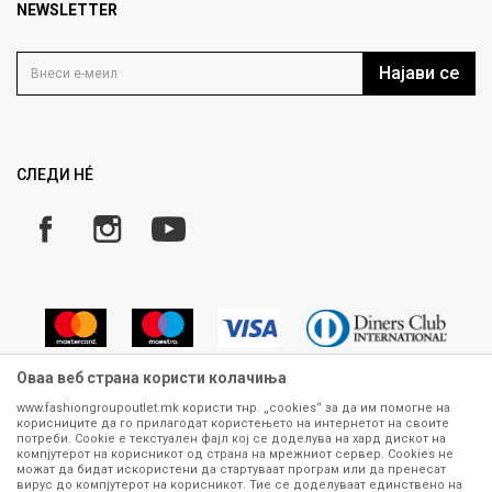
Продавница
NEWSLETTER
Политика на приватност
Контакт
Услови на користење
Кариера
Најави се
Како да купите
Ценовник
Право на повлекување/враќање на производ
Рекламации
Замена и рефундација на производи
СЛЕДИ НÉ
Услови за испорака
Плаќање
Оваа веб страна користи колачиња
www.fashiongroupoutlet.mk користи тнр. „cookies“ за да им помогне на
корисниците да го прилагодат користењето на интернетот на своите
Сите информации околу производите кои се изложени на нашата
потреби. Cookie е текстуален фајл кој се доделува на хард дискот на
онлајн продавница се стремиме да бидат конкретни, точни и прецизни,
компјутерот на корисникот од страна на мрежниот сервер. Cookies не
можат да бидат искористени да стартуваат програм или да пренесат
меѓутоа не можеме да гарантираме дека се без ниту една грешка или
вирус до компјутерот на корисникот. Тие се доделуваат единствено на
пак дека сите производи во моментот се достапни на залиха.