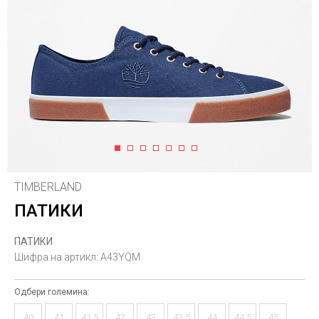
1
2
3
4
5
6
7
TIMBERLAND
ПАТИКИ
ПАТИКИ
Шифра на артикл:
A43YQM
Одбери големина:
40
41
41.5
42
43
43.5
44
44.5
45