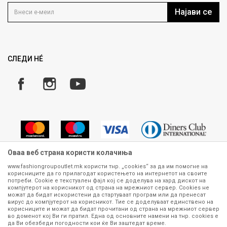
Услови на користење
Кариера
Најави се
Како да купите
Ценовник
Право на повлекување/враќање на производ
Рекламации
Замена и рефундација на производи
СЛЕДИ НÉ
Услови за испорака
Плаќање
Оваа веб страна користи колачиња
www.fashiongroupoutlet.mk користи тнр. „cookies“ за да им помогне на
корисниците да го прилагодат користењето на интернетот на своите
Сите информации околу производите кои се изложени на нашата
потреби. Cookie е текстуален фајл кој се доделува на хард дискот на
онлајн продавница се стремиме да бидат конкретни, точни и прецизни,
компјутерот на корисникот од страна на мрежниот сервер. Cookies не
можат да бидат искористени да стартуваат програм или да пренесат
меѓутоа не можеме да гарантираме дека се без ниту една грешка или
вирус до компјутерот на корисникот. Тие се доделуваат единствено на
пак дека сите производи во моментот се достапни на залиха.
корисниците и можат да бидат прочитани од страна на мрежниот сервер
Фотографиите се најверодостојниот приказ на производот. Доколку
во доменот кој Ви ги пратил. Една од основните намени на тнр. сookies е
дојде до потреба за замена на производ или рефундација, процедурата
да Ви обезбеди погодности кои ќе Ви заштедат време.