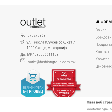
ИНФОРМ
За нас
070275363
Брендови
ул. Никола Кљусев бр.6, кат 7
Продавни
1000 Скопје, Македонија
Контакт
ДБ: МК4030006611193
Кариера
outlet@fashiongroup.com.mk
Ценовник
Оваа веб стра
www.fashiongroup