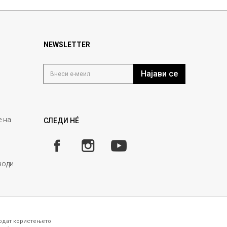
NEWSLETTER
Најави се
 на
СЛЕДИ НÉ
води
годат користењето