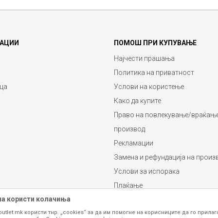
АЦИИ
ПОМОШ ПРИ КУПУВАЊЕ
Најчести прашања
Политика на приватност
ца
Услови на користење
Како да купите
Право на повлекување/враќање
производ
Рекламации
Замена и рефундација на произ
Услови за испорака
Плаќање
на користи колачиња
outlet.mk користи тнр. „cookies“ за да им помогне на корисниците да го прила