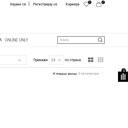
0
0
Најави се
Регистрирај се
Кариера
А
ONLINE ONLY
Барај
Прикажи
по страна
0
0
производи
Избриши филтри