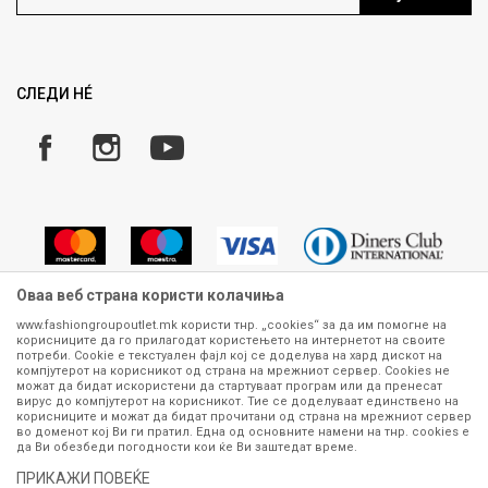
Ценовник
Право на повлекување/враќање на производ
Рекламации
Замена и рефундација на производи
СЛЕДИ НÉ
Услови за испорака
Плаќање
Оваа веб страна користи колачиња
www.fashiongroupoutlet.mk користи тнр. „cookies“ за да им помогне на
корисниците да го прилагодат користењето на интернетот на своите
Сите информации околу производите кои се изложени на нашата
потреби. Cookie е текстуален фајл кој се доделува на хард дискот на
онлајн продавница се стремиме да бидат конкретни, точни и прецизни,
компјутерот на корисникот од страна на мрежниот сервер. Cookies не
можат да бидат искористени да стартуваат програм или да пренесат
меѓутоа не можеме да гарантираме дека се без ниту една грешка или
вирус до компјутерот на корисникот. Тие се доделуваат единствено на
пак дека сите производи во моментот се достапни на залиха.
корисниците и можат да бидат прочитани од страна на мрежниот сервер
Фотографиите се најверодостојниот приказ на производот. Доколку
во доменот кој Ви ги пратил. Една од основните намени на тнр. сookies е
дојде до потреба за замена на производ или рефундација, процедурата
да Ви обезбеди погодности кои ќе Ви заштедат време.
може да трае до 15 работни дена. За повеќе информации,
ПРИКАЖИ ПОВЕЌЕ
контактирајте не на телефонскиот број 070 275 363 или на е-