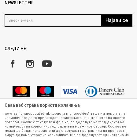
Продавница
NEWSLETTER
Политика на приватност
Контакт
Услови на користење
Кариера
Најави се
Како да купите
Ценовник
Право на повлекување/враќање на производ
Рекламации
Замена и рефундација на производи
СЛЕДИ НÉ
Услови за испорака
Плаќање
Оваа веб страна користи колачиња
www.fashiongroupoutlet.mk користи тнр. „cookies“ за да им помогне на
корисниците да го прилагодат користењето на интернетот на своите
Сите информации околу производите кои се изложени на нашата
потреби. Cookie е текстуален фајл кој се доделува на хард дискот на
онлајн продавница се стремиме да бидат конкретни, точни и прецизни,
компјутерот на корисникот од страна на мрежниот сервер. Cookies не
можат да бидат искористени да стартуваат програм или да пренесат
меѓутоа не можеме да гарантираме дека се без ниту една грешка или
вирус до компјутерот на корисникот. Тие се доделуваат единствено на
пак дека сите производи во моментот се достапни на залиха.