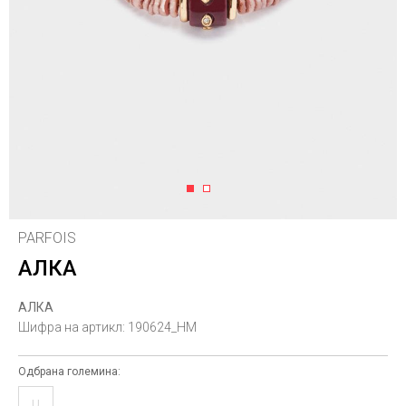
1
2
PARFOIS
АЛКА
АЛКА
Шифра на артикл:
190624_HM
Одбрана големина:
U