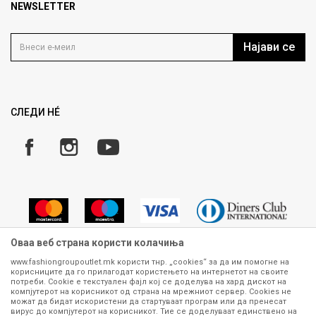
Продавница
NEWSLETTER
Политика на приватност
Контакт
Услови на користење
Кариера
Најави се
Како да купите
Ценовник
Право на повлекување/враќање на производ
Рекламации
Замена и рефундација на производи
СЛЕДИ НÉ
Услови за испорака
Плаќање
Оваа веб страна користи колачиња
www.fashiongroupoutlet.mk користи тнр. „cookies“ за да им помогне на
корисниците да го прилагодат користењето на интернетот на своите
Сите информации околу производите кои се изложени на нашата
потреби. Cookie е текстуален фајл кој се доделува на хард дискот на
онлајн продавница се стремиме да бидат конкретни, точни и прецизни,
компјутерот на корисникот од страна на мрежниот сервер. Cookies не
можат да бидат искористени да стартуваат програм или да пренесат
меѓутоа не можеме да гарантираме дека се без ниту една грешка или
вирус до компјутерот на корисникот. Тие се доделуваат единствено на
пак дека сите производи во моментот се достапни на залиха.