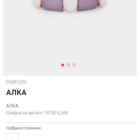
1
2
3
PARFOIS
АЛКА
АЛКА
Шифра на артикл:
167814_HM
Одбрана големина:
U