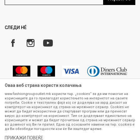
Како да купите
Ценовник
Право на повлекување/враќање на производ
Рекламации
Замена и рефундација на производи
СЛЕДИ НÉ
Услови за испорака
Плаќање
Оваа веб страна користи колачиња
www.fashiongroupoutlet.mk користи тнр. „cookies“ за да им помогне на
корисниците да го прилагодат користењето на интернетот на своите
Сите информации околу производите кои се изложени на нашата
потреби. Cookie е текстуален фајл кој се доделува на хард дискот на
онлајн продавница се стремиме да бидат конкретни, точни и прецизни,
компјутерот на корисникот од страна на мрежниот сервер. Cookies не
можат да бидат искористени да стартуваат програм или да пренесат
меѓутоа не можеме да гарантираме дека се без ниту една грешка или
вирус до компјутерот на корисникот. Тие се доделуваат единствено на
пак дека сите производи во моментот се достапни на залиха.
корисниците и можат да бидат прочитани од страна на мрежниот сервер
Фотографиите се најверодостојниот приказ на производот. Доколку
во доменот кој Ви ги пратил. Една од основните намени на тнр. сookies е
дојде до потреба за замена на производ или рефундација, процедурата
да Ви обезбеди погодности кои ќе Ви заштедат време.
може да трае до 15 работни дена. За повеќе информации,
ПРИКАЖИ ПОВЕЌЕ
контактирајте не на телефонскиот број 070 275 363 или на е-