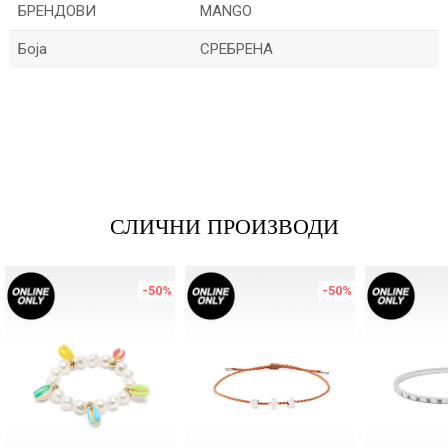
БРЕНДОВИ
MANGO
Боја
СРЕБРЕНА
Име/Прекар
Е-меил
СЛИЧНИ ПРОИЗВОДИ
Порака
-50
%
-50
%
ИСПРАТИ