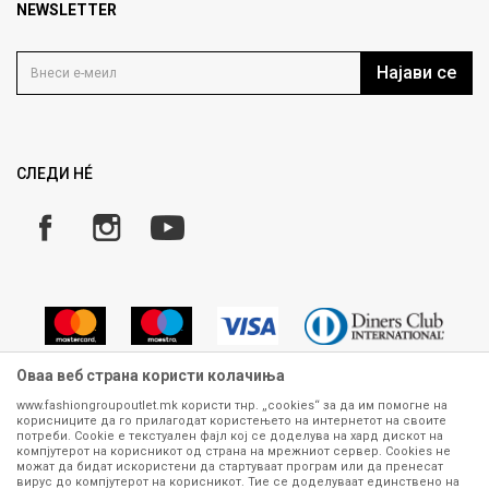
Продавница
NEWSLETTER
Политика на приватност
Контакт
Услови на користење
Кариера
Најави се
Како да купите
Ценовник
Право на повлекување/враќање на производ
Рекламации
Замена и рефундација на производи
СЛЕДИ НÉ
Услови за испорака
Плаќање
Оваа веб страна користи колачиња
www.fashiongroupoutlet.mk користи тнр. „cookies“ за да им помогне на
корисниците да го прилагодат користењето на интернетот на своите
Сите информации околу производите кои се изложени на нашата
потреби. Cookie е текстуален фајл кој се доделува на хард дискот на
онлајн продавница се стремиме да бидат конкретни, точни и прецизни,
компјутерот на корисникот од страна на мрежниот сервер. Cookies не
можат да бидат искористени да стартуваат програм или да пренесат
меѓутоа не можеме да гарантираме дека се без ниту една грешка или
вирус до компјутерот на корисникот. Тие се доделуваат единствено на
пак дека сите производи во моментот се достапни на залиха.