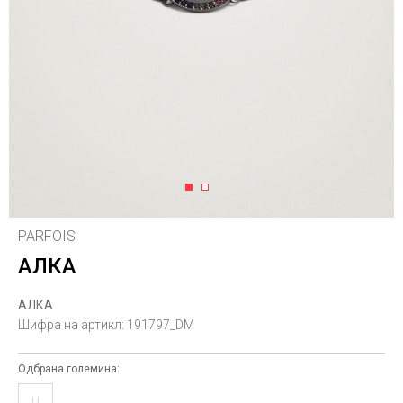
1
2
PARFOIS
АЛКА
АЛКА
Шифра на артикл:
191797_DM
Одбрана големина:
U